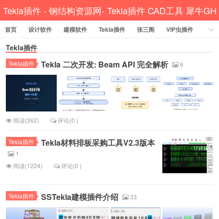
Tekla插件 - 钢结构资源网- Tekla插件 CAD工具 犀牛GH
首页
设计软件
建模软件
Tekla插件
汉化
张三阁
VIP虫插件
CAD插件
Tekla插件
定尺提料
贱人工具箱
工程辅助
办公必备
Tekla 二次开发: Beam API 完全解析
Tekla插件
资讯教程
工程模型
关于网站
9
阅读(362)
评论(0 )
Tekla材料排板采购工具V2.3版本
Tekla插件
1
阅读(1224)
评论(0 )
SSTekla建模插件介绍
Tekla插件
33