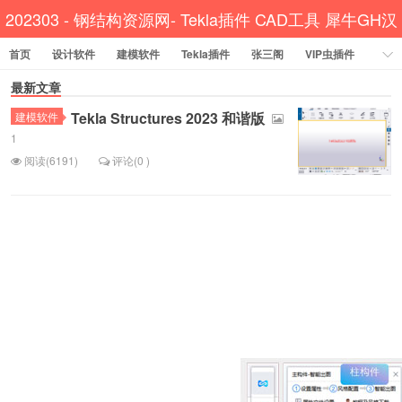
202303 - 钢结构资源网- Tekla插件 CAD工具 犀牛GH汉
首页
设计软件
建模软件
Tekla插件
化
张三阁
VIP虫插件
CAD插件
最新文章
定尺提料
贱人工具箱
工程辅助
办公必备
Tekla Structures 2023 和谐版
建模软件
资讯教程
工程模型
关于网站
1
阅读(6191)
评论(0 )