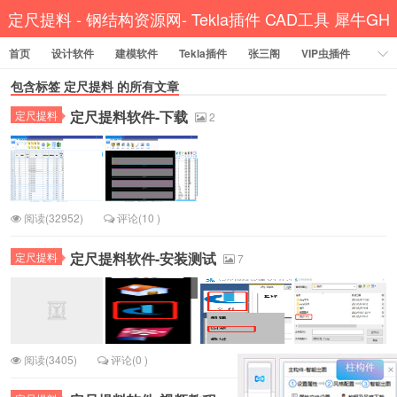
定尺提料 - 钢结构资源网- Tekla插件 CAD工具 犀牛GH
首页
设计软件
建模软件
Tekla插件
汉化
张三阁
VIP虫插件
CAD插件
包含标签
定尺提料
定尺提料
的所有文章
贱人工具箱
工程辅助
办公必备
定尺提料软件-下载
定尺提料
资讯教程
工程模型
关于网站
2
阅读(32952)
评论(10 )
定尺提料软件-安装测试
定尺提料
7
阅读(3405)
评论(0 )