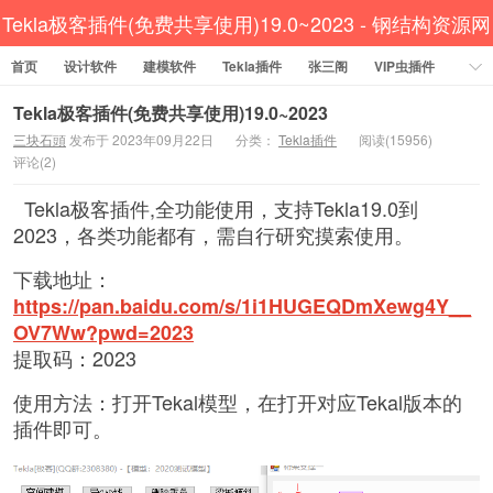
Tekla极客插件(免费共享使用)19.0~2023 - 钢结构资源网
首页
设计软件
Tekla插件 CAD工具 犀牛GH汉化 套料
建模软件
Tekla插件
张三阁
VIP虫插件
CAD插件
定尺提料
贱人工具箱
工程辅助
办公必备
Tekla极客插件(免费共享使用)19.0~2023
三块石頭
发布于 2023年09月22日
分类：
Tekla插件
阅读(15956)
资讯教程
工程模型
关于网站
评论(2)
Tekla极客插件,全功能使用，支持Tekla19.0到
2023，各类功能都有，需自行研究摸索使用。
下载地址：
https://pan.baidu.com/s/1i1HUGEQDmXewg4Y__
OV7Ww?pwd=2023
提取码：2023
使用方法：打开Tekal模型，在打开对应Tekal版本的
插件即可。