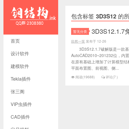
包含标签
3D3S12
的所
3D3S12.1
暂无分类
3D3S12 -
首页
欣然一笑
发布于 12-26
钢结构资源
3D3S12.1.7破解版是一款
设计软件
AutoCAD2010~20123
网- Tekla插
在原有基础上增加了计算模型结
建模软件
平面布置图、前视图、侧...
件 CAD工
阅读(19688)
评论(7 )
Tekla插件
具 犀牛GH
张三阁
汉化
VIP虫插件
CAD插件