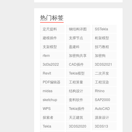
热门标签
定尺提料
钢结构详图
SSTekla
建模插件
支撑节点
桁架模型
支架模型
盈建科
技巧教程
rfem
加密狗共享
加密狗
3d3s2022
CAD插件
3D3S2021
Revit
Tekla模型
二次开发
PDF编辑器
工程算量
工程渲染
midas
结构设计
Rhino
sketchup
套料软件
SAP2000
WPS
Tekla插件
AutoCAD
探索者
天正建筑
源泉设计
Tekla
3D3S2020
3D3S13