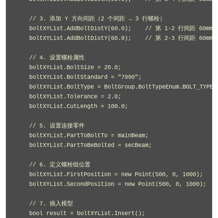
    // 3. 添加 Y 方向间距（2 个间距 → 3 行螺栓）

    boltXYList.AddBoltDistY(60.0);    // 第 1-2 行间距 60mm

    boltXYList.AddBoltDistY(60.0);    // 第 2-3 行间距 60mm

    // 4. 设置螺栓属性

    boltXYList.BoltSize = 20.0;

    boltXYList.BoltStandard = "7990";

    boltXYList.BoltType = BoltGroup.BoltTypeEnum.BOLT_TYPE_S
    boltXYList.Tolerance = 2.0;

    boltXYList.CutLength = 100.0;

    // 5. 设置连接零件

    boltXYList.PartToBoltTo = mainBeam;

    boltXYList.PartToBeBolted = secBeam;

    // 6. 定义螺栓组位置

    boltXYList.FirstPosition = new Point(500, 0, 1000);

    boltXYList.SecondPosition = new Point(500, 0, 1000);

    // 7. 插入模型

    bool result = boltXYList.Insert();
