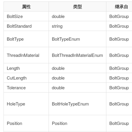
属性
类型
继承自
BoltSize
double
BoltGroup
BoltStandard
string
BoltGroup
BoltType
BoltTypeEnum
BoltGroup
ThreadInMaterial
BoltThreadInMaterialEnum
BoltGroup
Length
double
BoltGroup
CutLength
double
BoltGroup
Tolerance
double
BoltGroup
HoleType
BoltHoleTypeEnum
BoltGroup
Position
Position
BoltGroup