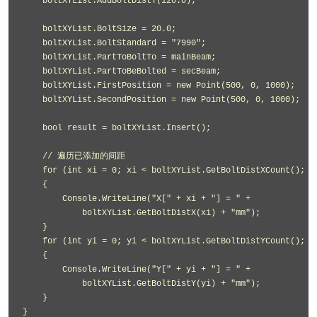
    boltXYList.AddBoltDistY(120.0);

    boltXYList.BoltSize = 20.0;

    boltXYList.BoltStandard = "7990";

    boltXYList.PartToBoltTo = mainBeam;

    boltXYList.PartToBeBolted = secBeam;

    boltXYList.FirstPosition = new Point(500, 0, 1000);

    boltXYList.SecondPosition = new Point(500, 0, 1000);

    bool result = boltXYList.Insert();

    // 遍历已添加的间距

    for (int xi = 0; xi < boltXYList.GetBoltDistXCount(); xi
    {

        Console.WriteLine("X[" + xi + "] = " +

            boltXYList.GetBoltDistX(xi) + "mm");

    }

    for (int yi = 0; yi < boltXYList.GetBoltDistYCount(); yi
    {

        Console.WriteLine("Y[" + yi + "] = " +

            boltXYList.GetBoltDistY(yi) + "mm");

    }

}