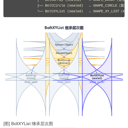
              ├── BoltArray (sealed)    ← SHAPE_ARRAY（矩形
              ├── BoltCircle (sealed)   ← SHAPE_CIRCLE（圆
              └── BoltXYList (sealed)   ← SHAPE_XY_LIST（
[图] BoltXYList 继承层次图