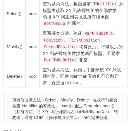
重写基类方法。根据当前
从
Identifier
模型中读取 XY 列表螺栓组的全部数据，
Select()
bool
包括 X/Y 间距列表以及所有继承自
的属性。
BoltGroup
重写基类方法。验证
、
PartToBoltTo
、
、
Position
FirstPosition
Modify()
bool
均有效后，将修改后的
SecondPosition
XY 列表螺栓组数据更新回模型。不要求
非空。
PartToBeBolted
重写基类方法。从模型中删除该 XY 列表
Delete()
bool
螺栓组。即使 Identifier 无效也不会抛异
常，直接返回 false。
所有修改类方法（Select、Modify、Delete）在执行前都会
检查 Identifier 的有效性。Insert() 通过 CreateInstance()
（私有方法）将 X/Y 间距列表写入 dotBoltShapeData_t 结
构体，通过 COM 互操作调用底层 C++ API 完成创建。