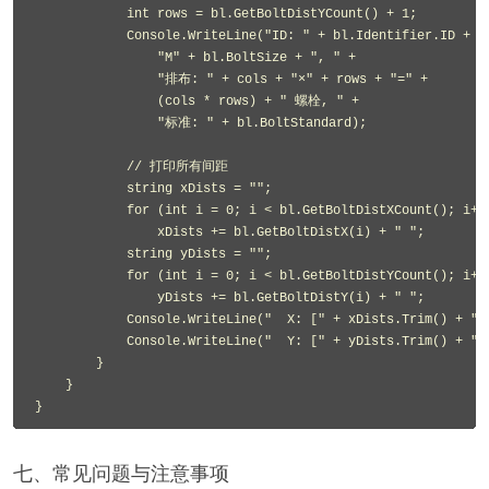
            int rows = bl.GetBoltDistYCount() + 1;

            Console.WriteLine("ID: " + bl.Identifier.ID + ",
                "M" + bl.BoltSize + ", " +

                "排布: " + cols + "×" + rows + "=" +

                (cols * rows) + " 螺栓, " +

                "标准: " + bl.BoltStandard);

            // 打印所有间距

            string xDists = "";

            for (int i = 0; i < bl.GetBoltDistXCount(); i++)
                xDists += bl.GetBoltDistX(i) + " ";

            string yDists = "";

            for (int i = 0; i < bl.GetBoltDistYCount(); i++)
                yDists += bl.GetBoltDistY(i) + " ";

            Console.WriteLine("  X: [" + xDists.Trim() + "]"
            Console.WriteLine("  Y: [" + yDists.Trim() + "]"
        }

    }

}
七、常见问题与注意事项