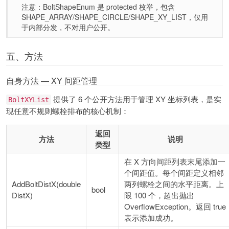
注意：BoltShapeEnum 是 protected 枚举，包含
SHAPE_ARRAY/SHAPE_CIRCLE/SHAPE_XY_LIST，仅用
于内部分发，不对用户公开。
五、方法
自身方法 — XY 间距管理
提供了 6 个公开方法用于管理 XY 坐标列表，是实
BoltXYList
现任意不规则螺栓排布的核心机制：
返回
方法
说明
类型
在 X 方向间距列表末尾添加一
个间距值。每个间距定义相邻
AddBoltDistX(double
两列螺栓之间的水平距离。上
bool
DistX)
限 100 个，超出抛出
OverflowException。返回 true
表示添加成功。