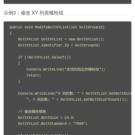
示例3：修改 XY 列表螺栓组
public void ModifyBoltXYList(int boltGroupId)

{

    BoltXYList boltXYList = new BoltXYList();

    boltXYList.Identifier.ID = boltGroupId;

    if (!boltXYList.Select())

    {

        Console.WriteLine("未找到指定的螺栓组");

        return;

    }

    Console.WriteLine("X 间距数: " + boltXYList.GetBoltDistXC
        ", Y 间距数: " + boltXYList.GetBoltDistYCount());

    // 修改螺栓规格

    boltXYList.BoltSize = 24.0;

    boltXYList.BoltStandard = "7990";
