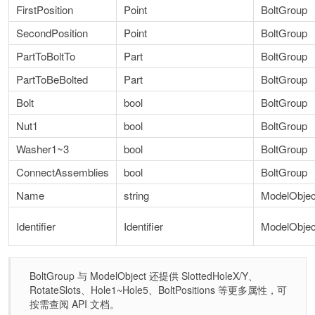
FirstPosition
Point
BoltGroup
SecondPosition
Point
BoltGroup
PartToBoltTo
Part
BoltGroup
PartToBeBolted
Part
BoltGroup
Bolt
bool
BoltGroup
Nut1
bool
BoltGroup
Washer1~3
bool
BoltGroup
ConnectAssemblies
bool
BoltGroup
Name
string
ModelObjec
Identifier
Identifier
ModelObjec
BoltGroup 与 ModelObject 还提供 SlottedHoleX/Y、
RotateSlots、Hole1~Hole5、BoltPositions 等更多属性，可
按需查阅 API 文档。