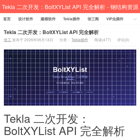
Tekla 二次开发：BoltXYList API 完全解析 - 钢结构资源
首页
设计软件
网 Tekla插件 CAD工具 犀牛GH汉化 套料
建模软件
Tekla插件
张三阁
VIP虫插件
CAD插件
定尺提料
贱人工具箱
工程辅助
办公必备
Tekla 二次开发：BoltXYList API 完全解析
张工
发布于 2026年06月14日
分类：
Tekla插件
阅读(477)
评论(0)
资讯教程
工程模型
关于网站
Tekla 二次开发：
BoltXYList API 完全解析