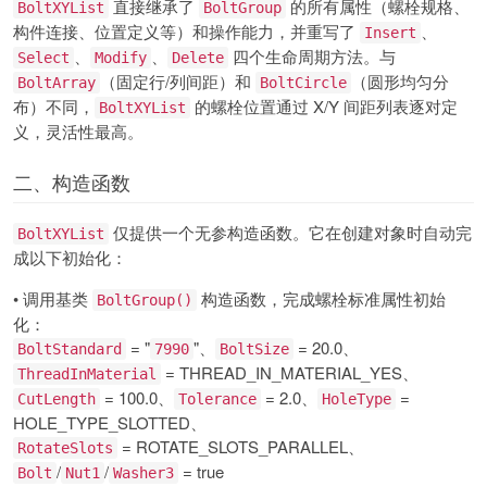
直接继承了
的所有属性（螺栓规格、
BoltXYList
BoltGroup
构件连接、位置定义等）和操作能力，并重写了
、
Insert
、
、
四个生命周期方法。与
Select
Modify
Delete
（固定行/列间距）和
（圆形均匀分
BoltArray
BoltCircle
布）不同，
的螺栓位置通过 X/Y 间距列表逐对定
BoltXYList
义，灵活性最高。
二、构造函数
仅提供一个无参构造函数。它在创建对象时自动完
BoltXYList
成以下初始化：
• 调用基类
构造函数，完成螺栓标准属性初始
BoltGroup()
化：
= "
"、
= 20.0、
BoltStandard
7990
BoltSize
= THREAD_IN_MATERIAL_YES、
ThreadInMaterial
= 100.0、
= 2.0、
=
CutLength
Tolerance
HoleType
HOLE_TYPE_SLOTTED、
= ROTATE_SLOTS_PARALLEL、
RotateSlots
/
/
= true
Bolt
Nut1
Washer3