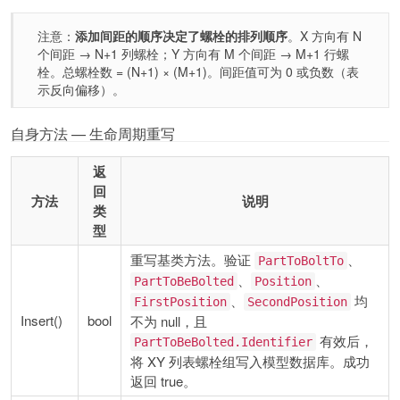
注意：
添加间距的顺序决定了螺栓的排列顺序
。X 方向有 N
个间距 → N+1 列螺栓；Y 方向有 M 个间距 → M+1 行螺
栓。总螺栓数 = (N+1) × (M+1)。间距值可为 0 或负数（表
示反向偏移）。
自身方法 — 生命周期重写
返
回
方法
说明
类
型
重写基类方法。验证
、
PartToBoltTo
、
、
PartToBeBolted
Position
、
均
FirstPosition
SecondPosition
Insert()
bool
不为 null，且
有效后，
PartToBeBolted.Identifier
将 XY 列表螺栓组写入模型数据库。成功
返回 true。