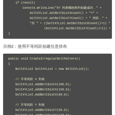
    if (result)

        Console.WriteLine("XY 列表螺栓阵列创建成功，" +

            boltXYList.GetBoltDistXCount() + "×" +

            boltXYList.GetBoltDistYCount() + " 间距，" +

            "共 " + ((boltXYList.GetBoltDistXCount()+1) *

                    (boltXYList.GetBoltDistYCount()+1)) + 
}
示例2：使用不等间距创建任意排布
public void CreateIrregularBoltPattern()

{

    BoltXYList boltXYList = new BoltXYList();

    // 不等间距 X 列表

    boltXYList.AddBoltDistX(100.0);

    boltXYList.AddBoltDistX(150.0);

    boltXYList.AddBoltDistX(80.0);

    // 不等间距 Y 列表

    boltXYList.AddBoltDistY(50.0);
