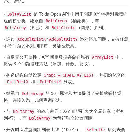
•
是 Tekla Open API 中用于创建 XY 坐标列表螺栓
BoltXYList
组的核心类，继承自
（抽象类），与
BoltGroup
（矩形）和
（圆形）并列。
BoltArray
BoltCircle
• 通过
/
逐对添加间距，支持任意
AddBoltDistX
AddBoltDistY
不等间距的不规则排布，灵活性最高。
• 自身无公开属性，X/Y 间距数据存储在私有
中，
ArrayList
提供 6 个间距管理方法（添加、计数、获取）。
• 构造函数自动设定
，并初始化空的
Shape = SHAPE_XY_LIST
和
列表。
_BoltDistX
_BoltDistY
• 继承自
的 30+ 属性和方法提供了完整的螺栓规
BoltGroup
格、连接关系、几何查询能力。
• 与
的核心差异：X/Y 间距列表为全局共享（所有
BoltArray
列/行），而
为每行独立设置间距。
BoltArray
• 开发时应注意间距列表上限（100 个）、
后列表会
Select()