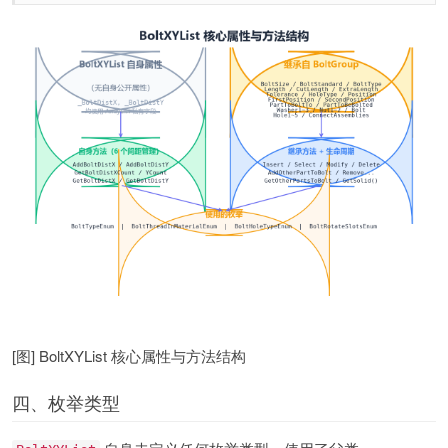
[图] BoltXYList 核心属性与方法结构
四、枚举类型