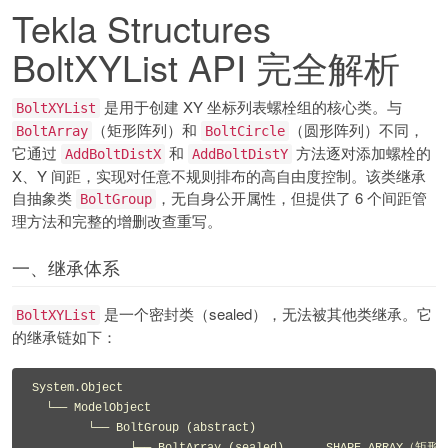
Tekla Structures
BoltXYList API 完全解析
是用于创建 XY 坐标列表螺栓组的核心类。与
BoltXYList
（矩形阵列）和
（圆形阵列）不同，
BoltArray
BoltCircle
它通过
和
方法逐对添加螺栓的
AddBoltDistX
AddBoltDistY
X、Y 间距，实现对任意不规则排布的高自由度控制。该类继承
自抽象类
，无自身公开属性，但提供了 6 个间距管
BoltGroup
理方法和完整的增删改查重写。
一、继承体系
是一个密封类（sealed），无法被其他类继承。它
BoltXYList
的继承链如下：
System.Object

  └── ModelObject

        └── BoltGroup (abstract)
