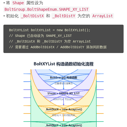
• 将
属性设为
Shape
BoltGroup.BoltShapeEnum.SHAPE_XY_LIST
• 初始化
和
为空的
_BoltDistX
_BoltDistY
ArrayList
BoltXYList boltXYList = new BoltXYList();

// Shape 已自动设为 SHAPE_XY_LIST

// _BoltDistX 和 _BoltDistY 为空 ArrayList

// 需要通过 AddBoltDistX / AddBoltDistY 添加间距数据