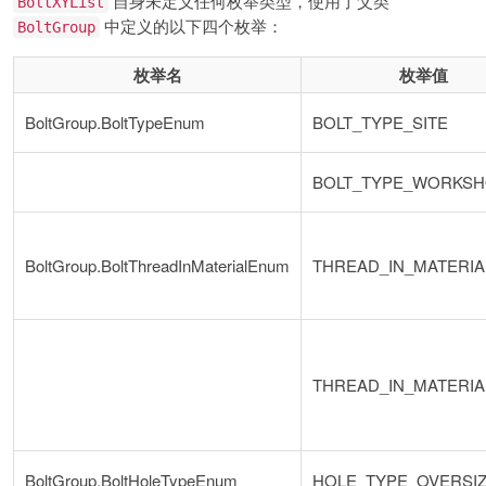
自身未定义任何枚举类型，使用了父类
BoltXYList
中定义的以下四个枚举：
BoltGroup
枚举名
枚举值
BoltGroup.BoltTypeEnum
BOLT_TYPE_SITE
BOLT_TYPE_WORKS
BoltGroup.BoltThreadInMaterialEnum
THREAD_IN_MATERI
THREAD_IN_MATERIA
BoltGroup.BoltHoleTypeEnum
HOLE_TYPE_OVERSI