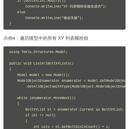
    if (boltXYList.Modify())

        Console.WriteLine("XY 列表螺栓组修改成功");

    else

        Console.WriteLine("修改失败");

}
示例4：遍历模型中的所有 XY 列表螺栓组
using Tekla.Structures.Model;

public void ListAllBoltXYLists()

{

    Model model = new Model();

    ModelObjectEnumerator enumerator = model.GetModelObjectS
        .GetAllObjectsWithType(ModelObject.ModelObjectEnum.B
    while (enumerator.MoveNext())

    {

        BoltXYList bl = enumerator.Current as BoltXYList;

        if (bl != null)

        {

            int cols = bl.GetBoltDistXCount() + 1;
