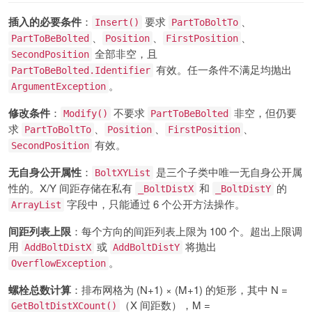
插入的必要条件
：
要求
、
Insert()
PartToBoltTo
、
、
、
PartToBeBolted
Position
FirstPosition
全部非空，且
SecondPosition
有效。任一条件不满足均抛出
PartToBeBolted.Identifier
。
ArgumentException
修改条件
：
不要求
非空，但仍要
Modify()
PartToBeBolted
求
、
、
、
PartToBoltTo
Position
FirstPosition
有效。
SecondPosition
无自身公开属性
：
是三个子类中唯一无自身公开属
BoltXYList
性的。X/Y 间距存储在私有
和
的
_BoltDistX
_BoltDistY
字段中，只能通过 6 个公开方法操作。
ArrayList
间距列表上限
：每个方向的间距列表上限为 100 个。超出上限调
用
或
将抛出
AddBoltDistX
AddBoltDistY
。
OverflowException
螺栓总数计算
：排布网格为 (N+1) × (M+1) 的矩形，其中 N =
（X 间距数），M =
GetBoltDistXCount()