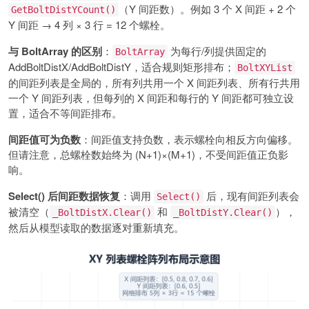
（Y 间距数）。例如 3 个 X 间距 + 2 个
GetBoltDistYCount()
Y 间距 → 4 列 × 3 行 = 12 个螺栓。
与 BoltArray 的区别
：
为每行/列提供固定的
BoltArray
AddBoltDistX/AddBoltDistY，适合规则矩形排布；
BoltXYList
的间距列表是全局的，所有列共用一个 X 间距列表、所有行共用
一个 Y 间距列表，但每列的 X 间距和每行的 Y 间距都可独立设
置，适合不等间距排布。
间距值可为负数
：间距值支持负数，表示螺栓向相反方向偏移。
但请注意，总螺栓数始终为 (N+1)×(M+1)，不受间距值正负影
响。
Select() 后间距数据恢复
：调用
后，现有间距列表会
Select()
被清空（
和
），
_BoltDistX.Clear()
_BoltDistY.Clear()
然后从模型读取的数据逐对重新填充。