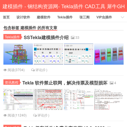
建模插件 - 钢结构资源网- Tekla插件 CAD工具 犀牛GH
首页
设计软件
建模软件
Tekla插件
汉化
张三阁
VIP虫插件
CAD插件
包含标签
建模插件
定尺提料
的所有文章
贱人工具箱
工程辅助
办公必备
SSTekla建模插件介绍
Tekla插件
资讯教程
工程模型
关于网站
33
阅读(3704)
评论(0 )
Tekla 软件禁止联网，解决传票及模型损坏
资讯教程
4
阅读(11240)
评论(0 )