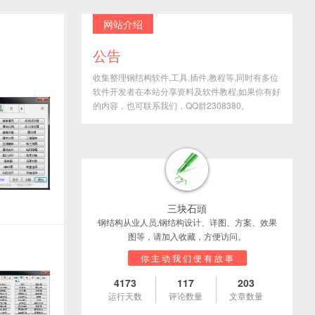
网站介绍
公告
收集整理钢结构软件,工具,插件,教程等,同时有多位
软件开发者在本站分享资料及软件教程,如果你有好
的内容，也可联系我们，QQ群2308380。
三块石頭
钢结构从业人员,钢结构设计、详图、方案、效果
图等，请加入收藏，方便访问。
你 主 动 我 们 便 有 故 事
4173
117
203
运行天数
评论数量
文章数量