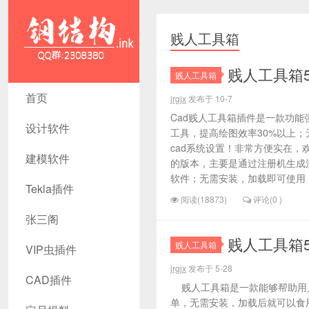
贱人工具箱
贱人工具箱5
贱人工具箱
贱人工具箱
首页
jrgjx
发布于 10-7
- 钢结构资
Cad贱人工具箱插件是一款功能
设计软件
工具，提高绘图效率30%以上
源网- Tekla
cad系统设置！非常方便实在，
建模软件
的版本，主要是通过注册机生成
插件 CAD
软件；无需安装，加载即可使用，
Tekla插件
工具 犀牛
阅读(18873)
评论(0 )
张三阁
GH汉化
贱人工具箱5
贱人工具箱
VIP虫插件
jrgjx
发布于 5-28
CAD插件
贱人工具箱是一款能够帮助用户
单，无需安装，加载后就可以食