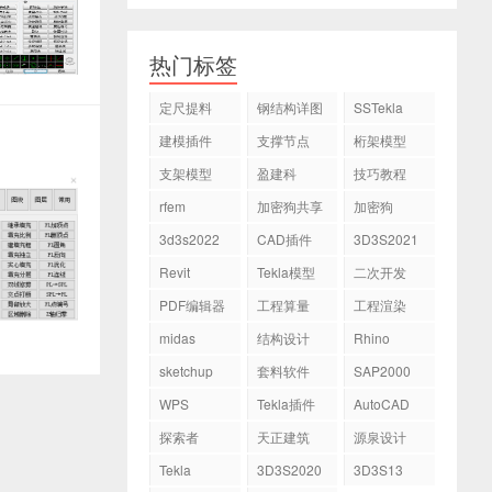
热门标签
定尺提料
钢结构详图
SSTekla
建模插件
支撑节点
桁架模型
支架模型
盈建科
技巧教程
rfem
加密狗共享
加密狗
3d3s2022
CAD插件
3D3S2021
Revit
Tekla模型
二次开发
PDF编辑器
工程算量
工程渲染
midas
结构设计
Rhino
sketchup
套料软件
SAP2000
WPS
Tekla插件
AutoCAD
探索者
天正建筑
源泉设计
Tekla
3D3S2020
3D3S13