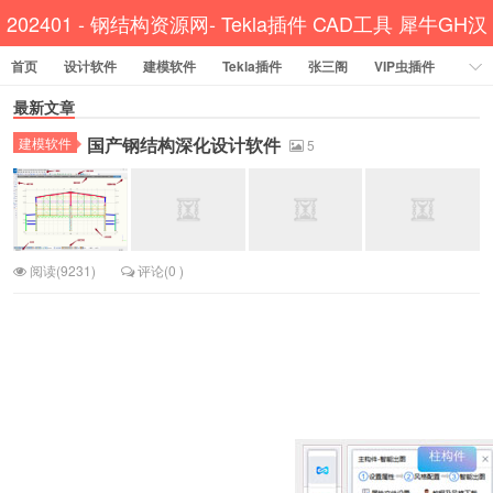
202401 - 钢结构资源网- Tekla插件 CAD工具 犀牛GH汉
首页
设计软件
建模软件
Tekla插件
化
张三阁
VIP虫插件
CAD插件
最新文章
定尺提料
贱人工具箱
工程辅助
办公必备
国产钢结构深化设计软件
建模软件
资讯教程
工程模型
关于网站
5
阅读(9231)
评论(0 )