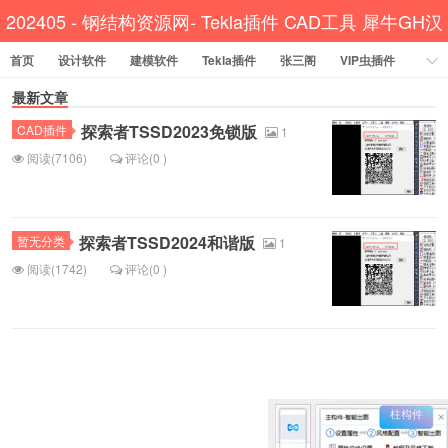
202405 - 钢结构资源网- Tekla插件 CAD工具 犀牛GH汉
首页
设计软件
建模软件
Tekla插件
化
张三阁
VIP虫插件
CAD插件
最新文章
定尺提料
贱人工具箱
工程辅助
办公必备
探索者TSSD2023免锁版
CAD插件
资讯教程
工程模型
关于网站
1
阅读(7106)
评论(0 )
探索者TSSD2024和谐版
暂无分类
1
阅读(1742)
评论(0 )