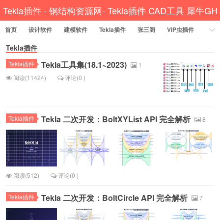
Tekla插件 - 钢结构资源网- Tekla插件 CAD工具 犀牛GH
首页
设计软件
建模软件
Tekla插件
汉化
张三阁
VIP虫插件
CAD插件
Tekla插件
定尺提料
贱人工具箱
工程辅助
办公必备
Tekla工具集(18.1~2023)
Tekla插件
资讯教程
工程模型
关于网站
1
阅读(11424)
评论(0 )
Tekla 二次开发：BoltXYList API 完全解析
Tekla插件
8
阅读(512)
评论(0 )
Tekla 二次开发：BoltCircle API 完全解析
Tekla插件
7