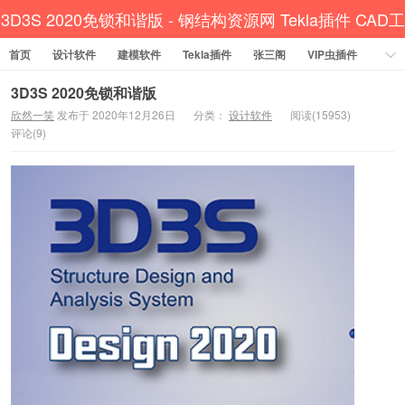
3D3S 2020免锁和谐版 - 钢结构资源网 Tekla插件 CAD工
首页
设计软件
建模软件
具 犀牛GH汉化 套料
Tekla插件
张三阁
VIP虫插件
CAD插件
定尺提料
贱人工具箱
工程辅助
办公必备
3D3S 2020免锁和谐版
欣然一笑
发布于 2020年12月26日
分类：
设计软件
阅读(15953)
资讯教程
工程模型
关于网站
评论(9)