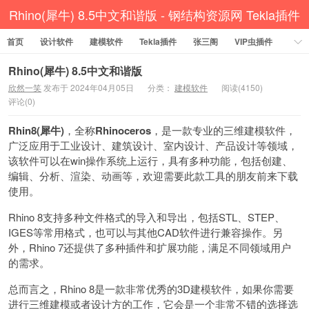
Rhino(犀牛) 8.5中文和谐版 - 钢结构资源网 Tekla插件
首页
设计软件
CAD工具 犀牛GH汉化 套料
建模软件
Tekla插件
张三阁
VIP虫插件
CAD插件
定尺提料
贱人工具箱
工程辅助
办公必备
Rhino(犀牛) 8.5中文和谐版
欣然一笑
发布于 2024年04月05日
分类：
建模软件
阅读(4150)
资讯教程
工程模型
关于网站
评论(0)
Rhin8(犀牛)
，全称
Rhinoceros
，是一款专业的三维建模软件，
广泛应用于工业设计、建筑设计、室内设计、产品设计等领域，
该软件可以在win操作系统上运行，具有多种功能，包括创建、
编辑、分析、渲染、动画等，欢迎需要此款工具的朋友前来下载
使用。
Rhino 8支持多种文件格式的导入和导出，包括STL、STEP、
IGES等常用格式，也可以与其他CAD软件进行兼容操作。另
外，Rhino 7还提供了多种插件和扩展功能，满足不同领域用户
的需求。
总而言之，Rhino 8是一款非常优秀的3D建模软件，如果你需要
进行三维建模或者设计方的工作，它会是一个非常不错的选择选