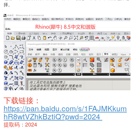
择。
下载链接：
https://pan.baidu.com/s/1FAJMKkum
hR8wtVZhkBztiQ?pwd=2024
提取码：2024