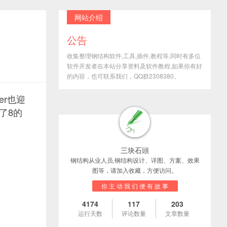
网站介绍
公告
收集整理钢结构软件,工具,插件,教程等,同时有多位
软件开发者在本站分享资料及软件教程,如果你有好
的内容，也可联系我们，QQ群2308380。
er也迎
了8的
三块石頭
钢结构从业人员,钢结构设计、详图、方案、效果
图等，请加入收藏，方便访问。
你 主 动 我 们 便 有 故 事
4174
117
203
运行天数
评论数量
文章数量