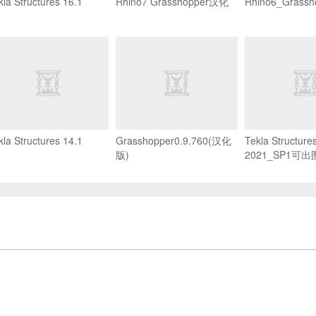
kla Structures 16.1
Rhino7 Grasshopper汉化
Rhino6_Grass
kla Structures 14.1
Grasshopper0.9.760(汉化
Tekla Structure
版)
2021_SP1可出