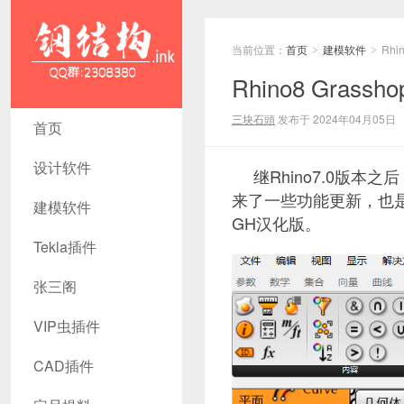
当前位置：
首页
建模软件
Rhi
>
>
Rhino8 Grass
Rhino8
三块石頭
发布于 2024年04月05日
首页
Grasshopper
设计软件
继Rhino7.0版本之
汉化[付费] -
来了一些功能更新，也是
建模软件
钢结构资源
GH汉化版。
Tekla插件
网 Tekla插
张三阁
件 CAD工
具 犀牛GH
VIP虫插件
汉化 套料
CAD插件