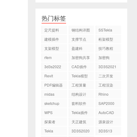
热门标签
定尺提料
钢结构详图
SSTekla
建模插件
支撑节点
桁架模型
支架模型
盈建科
技巧教程
rfem
加密狗共享
加密狗
3d3s2022
CAD插件
3D3S2021
Revit
Tekla模型
二次开发
PDF编辑器
工程算量
工程渲染
midas
结构设计
Rhino
sketchup
套料软件
SAP2000
WPS
Tekla插件
AutoCAD
探索者
天正建筑
源泉设计
Tekla
3D3S2020
3D3S13