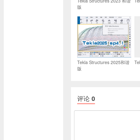
Tekla Structures 2023 和谐
Te
版
Tekla Structures 2025和谐
Te
版
评论
0