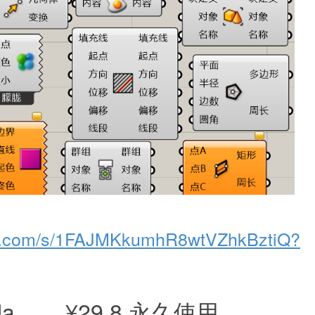
idu.com/s/1FAJMKkumhR8wtVZhkBztiQ?
kla ¥29.8 永久使用