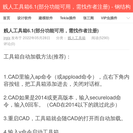
贱人工具箱6.1(部分功能可用，需找作者注册) - 钢结构
首页
资源网 Tekla插件 CAD工具 犀牛GH汉化 套料
设计软件
建模软件
Tekla插件
张三阁
VIP虫插件
CAD插件
定尺提料
贱人工具箱
工程辅助
办公必备
贱人工具箱6.1(部分功能可用，需找作者注册)
jrgjx
发布于 2022年05月28日
分类：
贱人工具箱
阅读(5290)
资讯教程
工程模型
关于网站
评论(0)
工具箱自动加载方法(推荐)：
1.CAD里输入ap命令（或appload命令），点右下角内
容按钮，把工具箱添加进去，关闭对话框。
2.CAD如果是2014或更高版本，输入secureload命
令，输入0回车。（CAD在2014以下的跳过此步）
3.重启CAD，工具箱就会随CAD的打开而自动加载。
4.输入y命令启动工具箱。