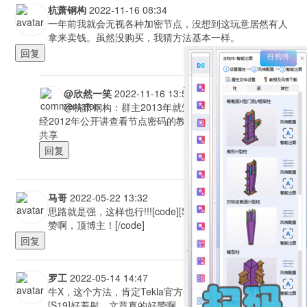
杭萧钢构
2022-11-16 08:34
一年前我就会无视各种加密节点，没想到这玩意居然有人
拿来卖钱。虽然没购买，我猜方法基本一样。
回复
@欣然一笑
2022-11-16 13:54
@杭萧钢构：群主2013年就知道节点密码外部破解方法，
经2012年公开讲查看节点密码的教程，仅老是问的人太多才付
共享
回复
马哥
2022-05-22 13:32
思路就是强，这样也行!!![code][S19]好羞射，文章真的好
赞啊，顶博主！[/code]
回复
罗工
2022-05-14 14:47
牛X，这个方法，肯定Tekla官方都没有想到吧!!![code]
[S19]好羞射，文章真的好赞啊，顶博主！[/code]