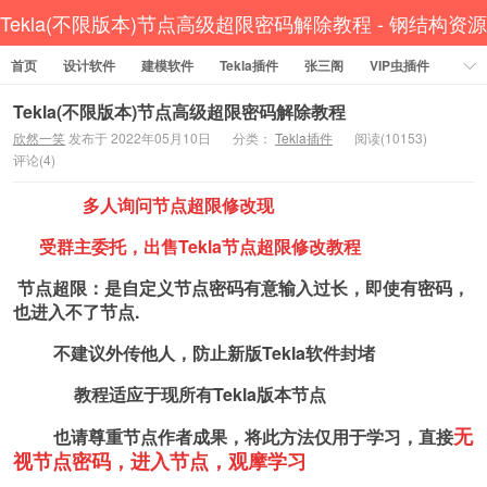
Tekla(不限版本)节点高级超限密码解除教程 - 钢结构资源
首页
设计软件
网 Tekla插件 CAD工具 犀牛GH汉化 套料
建模软件
Tekla插件
张三阁
VIP虫插件
CAD插件
定尺提料
贱人工具箱
工程辅助
办公必备
Tekla(不限版本)节点高级超限密码解除教程
欣然一笑
发布于 2022年05月10日
分类：
Tekla插件
阅读(10153)
资讯教程
工程模型
关于网站
评论(4)
多人询问节点超限修改现
受群主委托，出售
Tekla节点超限修改教程
节点超限：是自定义节点密码有意输入过长，即使有密码，
也进入不了节点.
不建议外传他人，
防止新版
Tekla软件封堵
教程适应于现所有
Tekla版本节点
无
也请尊重节点作者成果，将此
方法仅用于学习，直接
视节点密码，进入节点，观摩学习