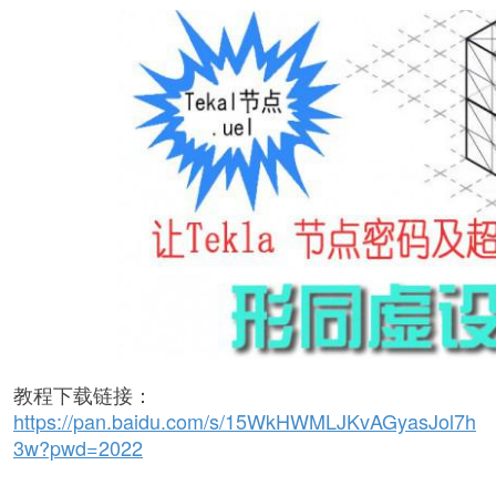
教程下载链接：
https://pan.baidu.com/s/15WkHWMLJKvAGyasJol7h
3w?pwd=2022