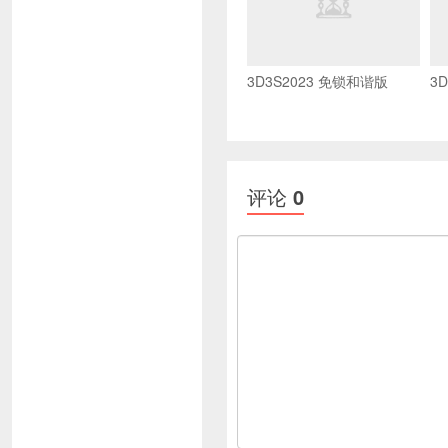
3D3S2023 免锁和谐版
3
评论
0