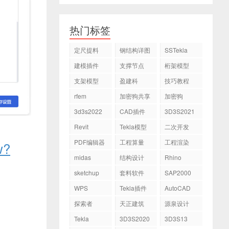
热门标签
定尺提料
钢结构详图
SSTekla
建模插件
支撑节点
桁架模型
支架模型
盈建科
技巧教程
rfem
加密狗共享
加密狗
3d3s2022
CAD插件
3D3S2021
Revit
Tekla模型
二次开发
PDF编辑器
工程算量
工程渲染
w?
midas
结构设计
Rhino
sketchup
套料软件
SAP2000
WPS
Tekla插件
AutoCAD
探索者
天正建筑
源泉设计
Tekla
3D3S2020
3D3S13