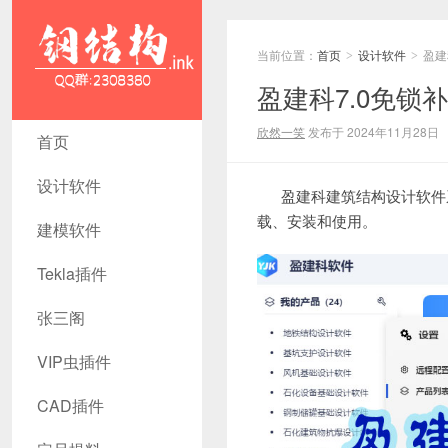
当前位置：
首页
设计软件
盈建
>
>
盈建科7.0免锁
盈建科7.0
欣然一笑
发布于 2024年11月28日
首页
免锁补丁 -
设计软件
盈建科建筑结构设计软件系统
钢结构资源
载、安装和使用。
建模软件
网 Tekla插
Tekla插件
件 CAD工
张三阁
具 犀牛GH
汉化 套料
VIP虫插件
CAD插件