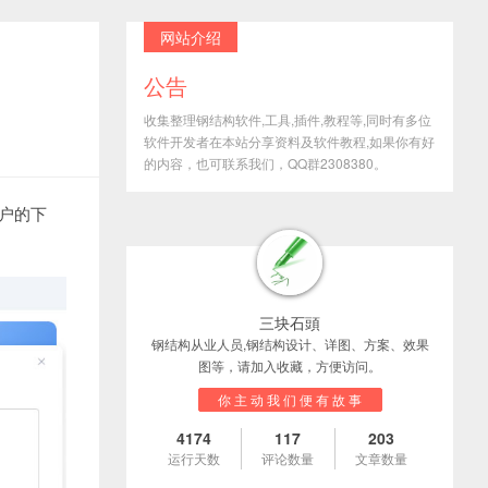
网站介绍
公告
收集整理钢结构软件,工具,插件,教程等,同时有多位
软件开发者在本站分享资料及软件教程,如果你有好
的内容，也可联系我们，QQ群2308380。
用户的下
三块石頭
钢结构从业人员,钢结构设计、详图、方案、效果
图等，请加入收藏，方便访问。
你 主 动 我 们 便 有 故 事
4174
117
203
运行天数
评论数量
文章数量