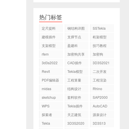
热门标签
定尺提料
钢结构详图
SSTekla
建模插件
支撑节点
桁架模型
支架模型
盈建科
技巧教程
rfem
加密狗共享
加密狗
3d3s2022
CAD插件
3D3S2021
Revit
Tekla模型
二次开发
PDF编辑器
工程算量
工程渲染
midas
结构设计
Rhino
sketchup
套料软件
SAP2000
WPS
Tekla插件
AutoCAD
探索者
天正建筑
源泉设计
Tekla
3D3S2020
3D3S13