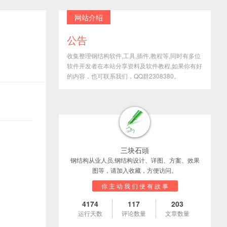
网站介绍
公告
收集整理钢结构软件,工具,插件,教程等,同时有多位
软件开发者在本站分享资料及软件教程,如果你有好
的内容，也可联系我们，QQ群2308380。
三块石頭
钢结构从业人员,钢结构设计、详图、方案、效果
图等，请加入收藏，方便访问。
你 主 动 我 们 便 有 故 事
4174
117
203
运行天数
评论数量
文章数量