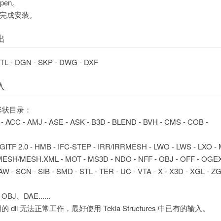
pen。
s 以完成安装。
导出
 STL - DGN - SKP - DWG - DXF
导入
形状目录：
 - ACC - AMJ - ASE - ASK - B3D - BLEND - BVH - CMS - COB -
 GITF 2.0 - HMB - IFC-STEP - IRR/IRRMESH - LWO - LWS - LXO - 
MESH/MESH.XML - MOT - MS3D - NDO - NFF - OBJ - OFF - OGEX 
W - SCN - SIB - SMD - STL - TER - UC - VTA - X - X3D - XGL - Z
、DAE......
的 dll 无法正常工作，最好使用 Tekla Structures 中已有的输入。