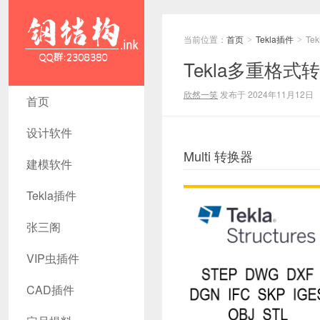
当前位置：
首页
Tekla插件
Te
>
>
Tekla多重格式转
Tekla多重
欣然一笑
发布于 2024年11月12日
首页
格式转换工
设计软件
具v4.2 - 钢
Multi 转换器
建模软件
结构资源网
Tekla插件
Tekla插件
张三阁
CAD工具
犀牛GH汉
VIP虫插件
化 套料
CAD插件