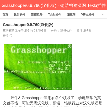
Grasshopper0.9.760(汉化版) - 钢结构资源网 Tekla插件
首页
设计软件
CAD工具 犀牛GH汉化 套料
建模软件
Tekla插件
张三阁
VIP虫插件
CAD插件
定尺提料
贱人工具箱
工程辅助
办公必备
Grasshopper0.9.760(汉化版)
三块石頭
发布于 2021年01月03日
分类：
建模软件
阅读(2678)
资讯教程
工程模型
关于网站
评论(0)
犀牛& Grasshopper应用在各个领域了，学建筑学的英
文都不错，可能无需汉化版，幕墙，铝板行业对汉化版还是