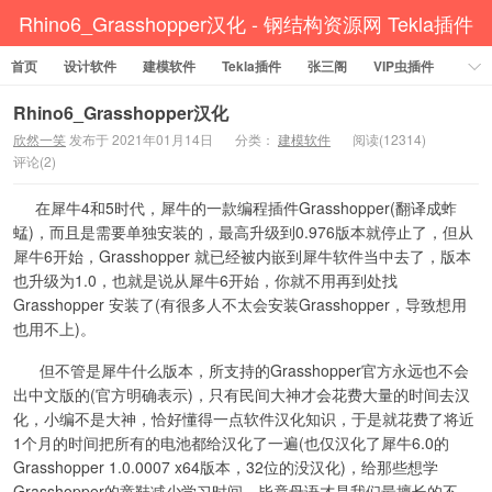
Rhino6_Grasshopper汉化 - 钢结构资源网 Tekla插件
首页
设计软件
CAD工具 犀牛GH汉化 套料
建模软件
Tekla插件
张三阁
VIP虫插件
CAD插件
定尺提料
贱人工具箱
工程辅助
办公必备
Rhino6_Grasshopper汉化
欣然一笑
发布于 2021年01月14日
分类：
建模软件
阅读(12314)
资讯教程
工程模型
关于网站
评论(2)
在犀牛4和5时代，犀牛的一款编程插件Grasshopper(翻译成蚱
蜢)，而且是需要单独安装的，最高升级到0.976版本就停止了，但从
犀牛6开始，Grasshopper 就已经被内嵌到犀牛软件当中去了，版本
也升级为1.0，也就是说从犀牛6开始，你就不用再到处找
Grasshopper 安装了(有很多人不太会安装Grasshopper，导致想用
也用不上)。
但不管是犀牛什么版本，所支持的Grasshopper官方永远也不会
出中文版的(官方明确表示)，只有民间大神才会花费大量的时间去汉
化，小编不是大神，恰好懂得一点软件汉化知识，于是就花费了将近
1个月的时间把所有的电池都给汉化了一遍(也仅汉化了犀牛6.0的
Grasshopper 1.0.0007 x64版本，32位的没汉化)，给那些想学
Grasshopper的童鞋减少学习时间，毕竟母语才是我们最擅长的不