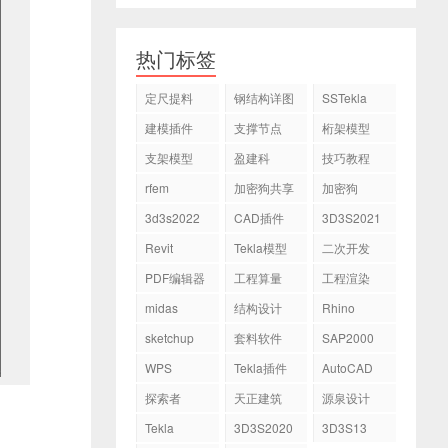
热门标签
定尺提料
钢结构详图
SSTekla
建模插件
支撑节点
桁架模型
支架模型
盈建科
技巧教程
rfem
加密狗共享
加密狗
3d3s2022
CAD插件
3D3S2021
Revit
Tekla模型
二次开发
PDF编辑器
工程算量
工程渲染
midas
结构设计
Rhino
sketchup
套料软件
SAP2000
WPS
Tekla插件
AutoCAD
探索者
天正建筑
源泉设计
Tekla
3D3S2020
3D3S13