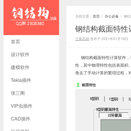
当前位置：
首页
办公必备
钢结
>
>
钢结构截面特性
钢结构截面
三块石頭
发布于 2021年01月18日
首页
特性计算软
设计软件
钢结构截面特性计算软件，
件 - 钢结构
性，其中物理特性包括表面积
建模软件
资源网
免去了手动计算的繁琐过程，
Tekla插件
Tekla插件
张三阁
CAD工具
犀牛GH汉
VIP虫插件
化 套料
CAD插件