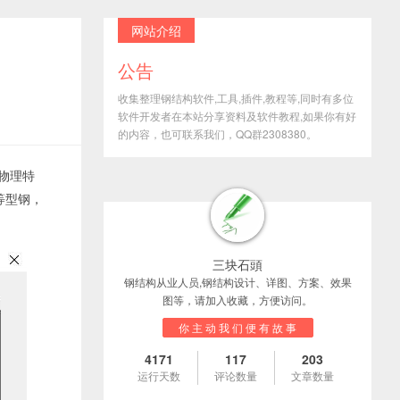
网站介绍
公告
收集整理钢结构软件,工具,插件,教程等,同时有多位
软件开发者在本站分享资料及软件教程,如果你有好
的内容，也可联系我们，QQ群2308380。
物理特
等型钢，
三块石頭
钢结构从业人员,钢结构设计、详图、方案、效果
图等，请加入收藏，方便访问。
你 主 动 我 们 便 有 故 事
4171
117
203
运行天数
评论数量
文章数量