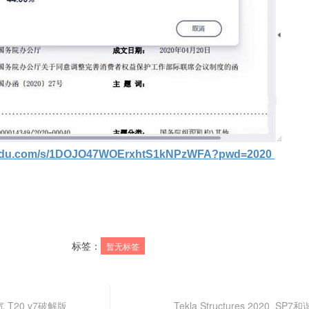
baidu.com/s/1DOJO47WOErxhtS1kNPzWFA?pwd=2020
标签：
暂无标签
 T20 v7破解版
Tekla Structures 2020_S