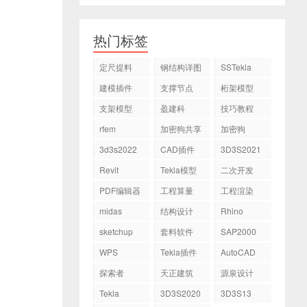
热门标签
定尺提料
钢结构详图
SSTekla
建模插件
支撑节点
桁架模型
支架模型
盈建科
技巧教程
rfem
加密狗共享
加密狗
3d3s2022
CAD插件
3D3S2021
Revit
Tekla模型
二次开发
PDF编辑器
工程算量
工程渲染
midas
结构设计
Rhino
sketchup
套料软件
SAP2000
WPS
Tekla插件
AutoCAD
探索者
天正建筑
源泉设计
Tekla
3D3S2020
3D3S13