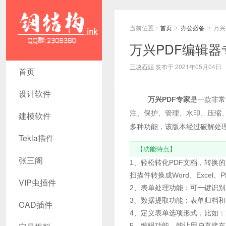
当前位置：
首页
办公必备
万兴
>
>
万兴PDF编辑器专
万兴PDF编
三块石頭
发布于 2021年05月04日
首页
辑器专家破
设计软件
万兴PDF专家
是一款非常
解版v8.2 -
注、保护、管理、水印、压缩、签
建模软件
钢结构资源
多种功能，该版本经过破解处
Tekla插件
网 Tekla插
【功能特点】
张三阁
件 CAD工
1、轻松转化PDF文档，转换
扫描件转换成Word、Excel、
具 犀牛GH
VIP虫插件
2、表单处理功能：可一键识别
汉化 套料
3、数据提取功能：表单归档
CAD插件
4、定义表单选项形式，比如
5、编辑功能，能让用户直接在