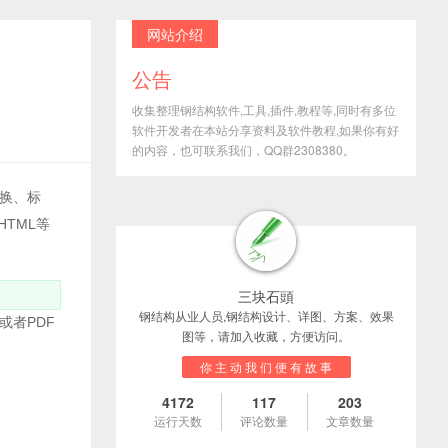
网站介绍
公告
收集整理钢结构软件,工具,插件,教程等,同时有多位
软件开发者在本站分享资料及软件教程,如果你有好
的内容，也可联系我们，QQ群2308380。
换、标
HTML等
三块石頭
钢结构从业人员,钢结构设计、详图、方案、效果
或者PDF
图等，请加入收藏，方便访问。
你 主 动 我 们 便 有 故 事
4172
117
203
运行天数
评论数量
文章数量