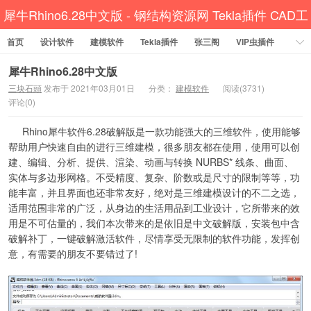
犀牛Rhino6.28中文版 - 钢结构资源网 Tekla插件 CAD工
首页
设计软件
建模软件
具 犀牛GH汉化 套料
Tekla插件
张三阁
VIP虫插件
CAD插件
定尺提料
贱人工具箱
工程辅助
办公必备
犀牛Rhino6.28中文版
三块石頭
发布于 2021年03月01日
分类：
建模软件
阅读(3731)
资讯教程
工程模型
关于网站
评论(0)
Rhino犀牛软件6.28
破解版是一款功能强大的三维软件，使用能够
帮助用户快速自由的进行三维建模，很多朋友都在使用，使用可以创
建、编辑、分析、提供、渲染、动画与转换 NURBS* 线条、曲面、
实体与多边形网格。不受精度、复杂、阶数或是尺寸的限制等等，功
能丰富，并且界面也还非常友好，绝对是三维建模设计的不二之选，
适用范围非常的广泛，从身边的生活用品到工业设计，它所带来的效
用是不可估量的，我们本次带来的是依旧是中文破解版，安装包中含
破解补丁，一键破解激活软件，尽情享受无限制的软件功能，发挥创
意，有需要的朋友不要错过了!