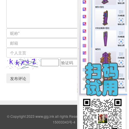
© Copyright 2023 www.gjg.ink all rights Reserved QQ群:2308380
鄂ICP备
15003343号-4