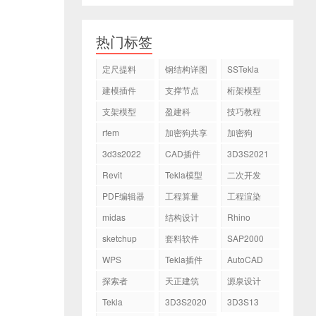
热门标签
定尺提料
钢结构详图
SSTekla
建模插件
支撑节点
桁架模型
支架模型
盈建科
技巧教程
rfem
加密狗共享
加密狗
3d3s2022
CAD插件
3D3S2021
Revit
Tekla模型
二次开发
PDF编辑器
工程算量
工程渲染
midas
结构设计
Rhino
sketchup
套料软件
SAP2000
WPS
Tekla插件
AutoCAD
探索者
天正建筑
源泉设计
Tekla
3D3S2020
3D3S13