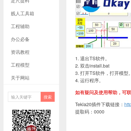
工具 犀牛
定尺提料
GH汉化 套
贱人工具箱
料
工程辅助
办公必备
资讯教程
1. 退出TS软件。
工程模型
2. 双击install.bat
3. 打开TS软件，打开模型
关于网站
4. 运行程序。
如有疑问及使用帮助，可联系作
Tekla20插件下载
链接：
ht
提取码：0000