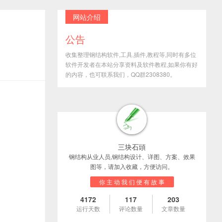
网站介绍
公告
收集整理钢结构软件,工具,插件,教程等,同时有多位
软件开发者在本站分享资料及软件教程,如果你有好
的内容，也可联系我们，QQ群2308380。
三块石頭
钢结构从业人员,钢结构设计、详图、方案、效果
图等，请加入收藏，方便访问。
你 主 动 我 们 便 有 故 事
4172
117
203
运行天数
评论数量
文章数量