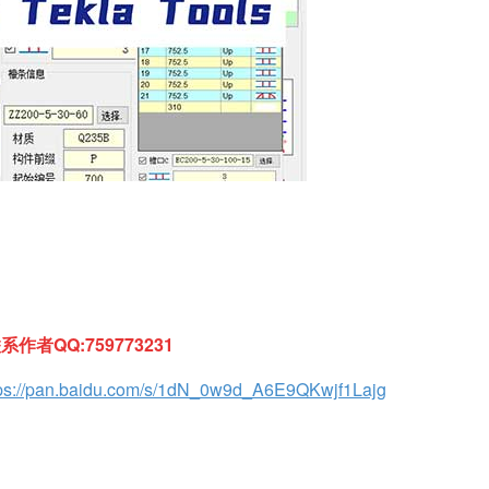
。
者QQ:759773231
tps://pan.baidu.com/s/1dN_0w9d_A6E9QKwjf1Lajg