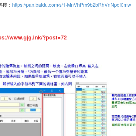
链接：
https://pan.baidu.com/s/1-MnVhPm9b2bRhVnNpdi0mw
ps://www.gjg.ink/?post=72