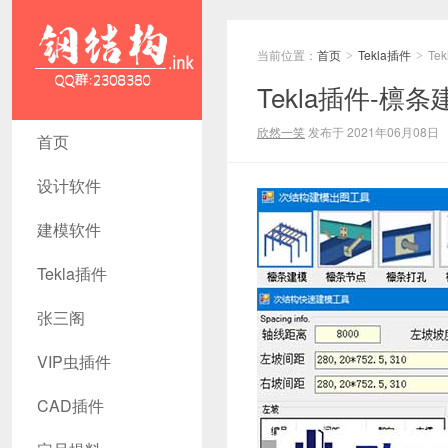
当前位置：
首页
Tekla插件
Te
>
>
Tekla插件-檩条
Tekla插件-
欣然一笑
发布于 2021年06月08日
首页
檩条建模出
设计软件
图插件(版
建模软件
本20-
Tekla插件
2016~2021)
张三阁
- 钢结构资
源网 Tekla
VIP虫插件
插件 CAD
CAD插件