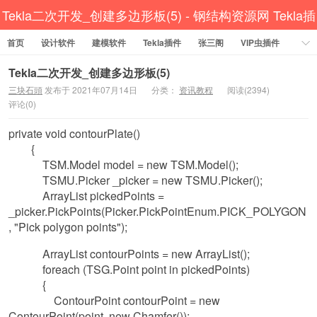
Tekla二次开发_创建多边形板(5) - 钢结构资源网 Tekla插
首页
设计软件
件 CAD工具 犀牛GH汉化 套料
建模软件
Tekla插件
张三阁
VIP虫插件
CAD插件
定尺提料
贱人工具箱
工程辅助
办公必备
Tekla二次开发_创建多边形板(5)
三块石頭
发布于 2021年07月14日
分类：
资讯教程
阅读(2394)
资讯教程
工程模型
关于网站
评论(0)
private void contourPlate()
{
TSM.Model model = new TSM.Model();
TSMU.Picker _picker = new TSMU.Picker();
ArrayList pickedPoints =
_picker.PickPoints(Picker.PickPointEnum.PICK_POLYGON
, "Pick polygon points");
ArrayList contourPoints = new ArrayList();
foreach (TSG.Point point in pickedPoints)
{
ContourPoint contourPoint = new
ContourPoint(point, new Chamfer());