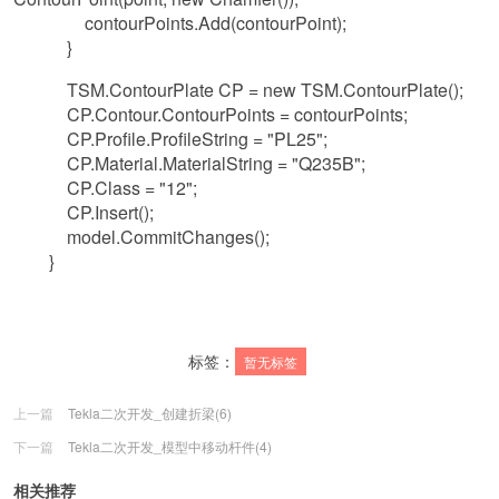
contourPoints.Add(contourPoint);
}
TSM.ContourPlate CP = new TSM.ContourPlate();
CP.Contour.ContourPoints = contourPoints;
CP.Profile.ProfileString = "PL25";
CP.Material.MaterialString = "Q235B";
CP.Class = "12";
CP.Insert();
model.CommitChanges();
}
标签：
暂无标签
上一篇
Tekla二次开发_创建折梁(6)
下一篇
Tekla二次开发_模型中移动杆件(4)
相关推荐