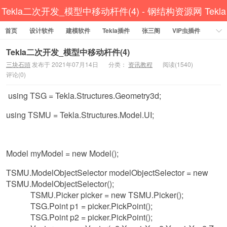
Tekla二次开发_模型中移动杆件(4) - 钢结构资源网 Tekla
首页
设计软件
插件 CAD工具 犀牛GH汉化 套料
建模软件
Tekla插件
张三阁
VIP虫插件
CAD插件
定尺提料
贱人工具箱
工程辅助
办公必备
Tekla二次开发_模型中移动杆件(4)
三块石頭
发布于 2021年07月14日
分类：
资讯教程
阅读(1540)
资讯教程
工程模型
关于网站
评论(0)
using TSG = Tekla.Structures.Geometry3d;
using TSMU = Tekla.Structures.Model.UI;
Model myModel = new Model();
TSMU.ModelObjectSelector modelObjectSelector = new
TSMU.ModelObjectSelector();
TSMU.Picker picker = new TSMU.Picker();
TSG.Point p1 = picker.PickPoint();
TSG.Point p2 = picker.PickPoint();