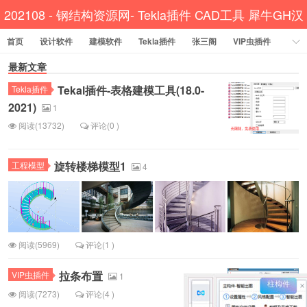
202108 - 钢结构资源网- Tekla插件 CAD工具 犀牛GH汉
首页
设计软件
建模软件
Tekla插件
化
张三阁
VIP虫插件
CAD插件
最新文章
定尺提料
贱人工具箱
工程辅助
办公必备
Tekal插件-表格建模工具(18.0-
Tekla插件
资讯教程
工程模型
关于网站
2021)
1
阅读(13732)
评论(0 )
旋转楼梯模型1
工程模型
4
阅读(5969)
评论(1 )
拉条布置
VIP虫插件
1
阅读(7273)
评论(4 )