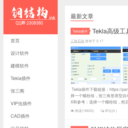
最新文章
Tekla高级工具
Tekla插件
202202 - 钢
首页
三块石頭
发布于 2-17
结构资源
设计软件
网- Tekla插
建模软件
件 CAD工
Tekla插件
具 犀牛GH
Tekla插件下载链接：https://pa
张三阁
汉化
择一个螺栓组，按三角形类型自
X和参考：选择一个螺栓组，然后
VIP虫插件
阅读(16633)
评论(0 )
CAD插件