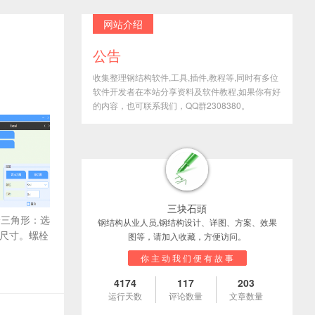
网站介绍
公告
收集整理钢结构软件,工具,插件,教程等,同时有多位
软件开发者在本站分享资料及软件教程,如果你有好
的内容，也可联系我们，QQ群2308380。
三块石頭
栓螺栓三角形：选
钢结构从业人员,钢结构设计、详图、方案、效果
尺寸。螺栓
图等，请加入收藏，方便访问。
你 主 动 我 们 便 有 故 事
4174
117
203
运行天数
评论数量
文章数量