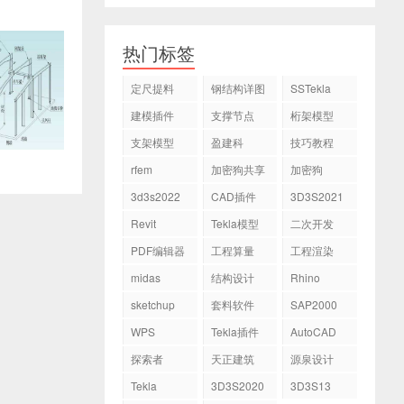
热门标签
定尺提料
钢结构详图
SSTekla
建模插件
支撑节点
桁架模型
支架模型
盈建科
技巧教程
rfem
加密狗共享
加密狗
3d3s2022
CAD插件
3D3S2021
Revit
Tekla模型
二次开发
PDF编辑器
工程算量
工程渲染
midas
结构设计
Rhino
sketchup
套料软件
SAP2000
WPS
Tekla插件
AutoCAD
探索者
天正建筑
源泉设计
Tekla
3D3S2020
3D3S13