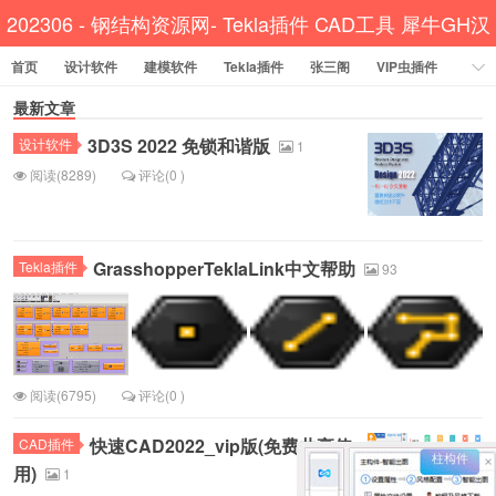
202306 - 钢结构资源网- Tekla插件 CAD工具 犀牛GH汉
首页
设计软件
建模软件
Tekla插件
化
张三阁
VIP虫插件
CAD插件
最新文章
定尺提料
贱人工具箱
工程辅助
办公必备
3D3S 2022 免锁和谐版
设计软件
资讯教程
工程模型
关于网站
1
阅读(8289)
评论(0 )
GrasshopperTeklaLink中文帮助
Tekla插件
93
阅读(6795)
评论(0 )
快速CAD2022_vip版(免费共享使
CAD插件
用)
1