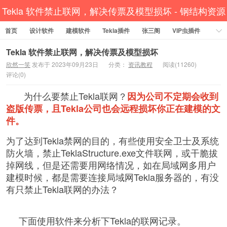
Tekla 软件禁止联网，解决传票及模型损坏 - 钢结构资源
首页
设计软件
网 Tekla插件 CAD工具 犀牛GH汉化 套料
建模软件
Tekla插件
张三阁
VIP虫插件
CAD插件
定尺提料
贱人工具箱
工程辅助
办公必备
Tekla 软件禁止联网，解决传票及模型损坏
欣然一笑
发布于 2023年09月23日
分类：
资讯教程
阅读(11260)
资讯教程
工程模型
关于网站
评论(0)
为什么要禁止Tekla联网？
因为公司不定期会收到
盗版传票，且Tekla公司也会远程损坏你正在建模的文
件。
为了达到Tekla禁网的目的，有些使用安全卫士及系统
防火墙，禁止TeklaStructure.exe文件联网，或
干脆拔
掉网线，但是还需要用网络情况，如在局域网多用户
建模时候，都是需要连接局域网Tekla服务器的，有没
有只禁止Tekla联网的办法？
下面使用软件来分析下Tekla的联网记录。