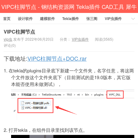
VIPC柱脚节点 - 钢结构资源网 Tekla插件 CAD工具 犀牛
首页
设计软件
建模软件
GH汉化 套料
Tekla插件
张三阁
VIP虫插件
CAD插件
定尺提料
贱人工具箱
工程辅助
办公必备
VIPC柱脚节点
vip虫
发布于 2022年06月20日
分类：
VIP虫插件
阅读(3565)
资讯教程
工程模型
关于网站
评论(0)
下载地址:
VIPC柱脚节点+DOC.rar
1.
在
tekla
的
plugins
目录底下新建一个文件夹，名字任意，将这两
个文件放这个文件夹底下（目前测试的是
19.0
版本，其它版
本能否使用未做测试），
2.
打开
tekla
，在组件目录里找到该节点。