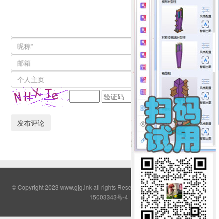
© Copyright 2023 www.gjg.ink all rights Reserved QQ群:2308380
鄂ICP备
15003343号-4