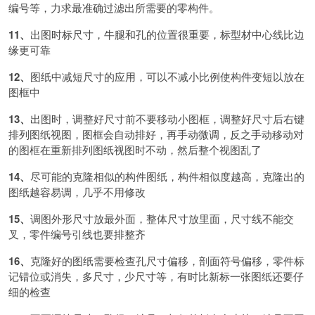
编号等，力求最准确过滤出所需要的零构件。
11、
出图时标尺寸，牛腿和孔的位置很重要，标型材中心线比边
缘更可靠
12、
图纸中减短尺寸的应用，可以不减小比例使构件变短以放在
图框中
13、
出图时，调整好尺寸前不要移动小图框，调整好尺寸后右键
排列图纸视图，图框会自动排好，再手动微调，反之手动移动对
的图框在重新排列图纸视图时不动，然后整个视图乱了
14、
尽可能的克隆相似的构件图纸，构件相似度越高，克隆出的
图纸越容易调，几乎不用修改
15、
调图外形尺寸放最外面，整体尺寸放里面，尺寸线不能交
叉，零件编号引线也要排整齐
16、
克隆好的图纸需要检查孔尺寸偏移，剖面符号偏移，零件标
记错位或消失，多尺寸，少尺寸等，有时比新标一张图纸还要仔
细的检查