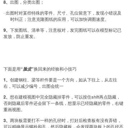
8、
出图，分类出图；
·
出图时对某些特殊的零件、尺寸、孔位留意下，发现小错误及
时纠正；注意克隆图纸的应用，可以加快调图速度。
9、
下发图纸、清单等，注意核对，发完图纸可以在模型标记已
发放，防止重发。
下面是用
“
脸皮
”
换回来的经验和小技巧
1、
创建钢柱、梁等杆件要是一个方向，如从下往上，从左往
右，可以减少编号，出图会统一
2、
想在建模视图中完全隐藏掉零件，可以按住
shift再点隐藏，
否则隐藏后零件还会留下一条线，想显示已经隐藏的零件，右键
重画视图。
3、
两块板需要打不一样的孔径时，打好后检查板有没有弄错，
可以精确显示螺栓和孔，然后隐藏板，会发现两块板上的孔径不