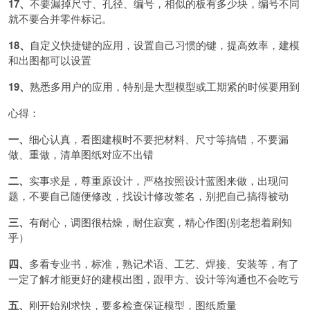
17、
不要漏掉尺寸、孔径、编号，相似的板有多少块，编号不同
就不要合并零件标记。
18、
自定义快捷键的应用，设置自己习惯的键，提高效率，建模
和出图都可以设置
19、
熟悉多用户的应用，特别是大型模型或工期紧的时候要用到
心得：
一、
细心认真，看图建模时不要把材料、尺寸等搞错，不要漏
做、重做，清单图纸对应不出错
二、
实事求是，尊重原设计，严格按照设计蓝图来做，出现问
题，不要自己随便修改，找设计修改签名，别把自己搞得被动
三、
有耐心，调图很枯燥，耐住寂寞，精心作图
(别老想着刷知
乎）
四、
多看专业书，标准，熟记术语、工艺、焊接、安装等，有了
一定了解才能更好的建模出图，跟甲方、设计等沟通也不会吃亏
五、
刚开始别求快，要多检查保证模型，图纸质量