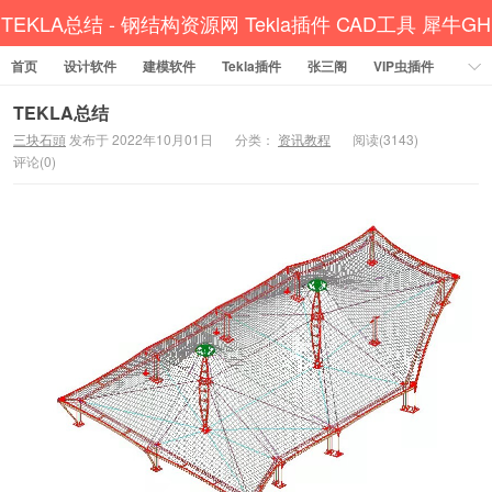
TEKLA总结 - 钢结构资源网 Tekla插件 CAD工具 犀牛GH
首页
设计软件
建模软件
汉化 套料
Tekla插件
张三阁
VIP虫插件
CAD插件
定尺提料
贱人工具箱
工程辅助
办公必备
TEKLA总结
三块石頭
发布于 2022年10月01日
分类：
资讯教程
阅读(3143)
资讯教程
工程模型
关于网站
评论(0)