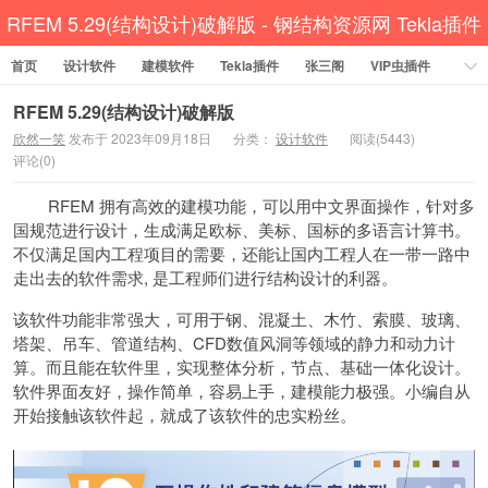
RFEM 5.29(结构设计)破解版 - 钢结构资源网 Tekla插件
首页
设计软件
CAD工具 犀牛GH汉化 套料
建模软件
Tekla插件
张三阁
VIP虫插件
CAD插件
定尺提料
贱人工具箱
工程辅助
办公必备
RFEM 5.29(结构设计)破解版
欣然一笑
发布于 2023年09月18日
分类：
设计软件
阅读(5443)
资讯教程
工程模型
关于网站
评论(0)
RFEM 拥有高效的建模功能，可以用中文界面操作，针对多
国规范进行设计，生成满足欧标、美标、国标的多语言计算书。
不仅满足国内工程项目的需要，还能让国内工程人在一带一路中
走出去的软件需求, 是工程师们进行结构设计的利器。
该软件功能非常强大，可用于钢、混凝土、木竹、索膜、玻璃、
塔架、吊车、管道结构、CFD数值风洞等领域的静力和动力计
算。而且能在软件里，实现整体分析，节点、基础一体化设计。
软件界面友好，操作简单，容易上手，建模能力极强。小编自从
开始接触该软件起，就成了该软件的忠实粉丝。