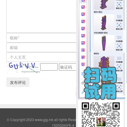
© Copyright 2023 www.gjg.ink all rights Reserved QQ群:2308380
鄂ICP备
15003343号-4