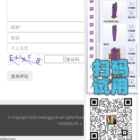
© Copyright 2023 www.gjg.ink all rights Reserved QQ群:2308380
鄂ICP备
15003343号-4
sitemap