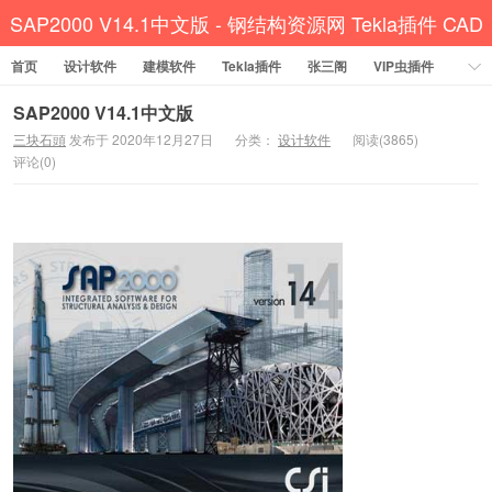
SAP2000 V14.1中文版 - 钢结构资源网 Tekla插件 CAD
首页
设计软件
建模软件
工具 犀牛GH汉化 套料
Tekla插件
张三阁
VIP虫插件
CAD插件
定尺提料
贱人工具箱
工程辅助
办公必备
SAP2000 V14.1中文版
三块石頭
发布于 2020年12月27日
分类：
设计软件
阅读(3865)
资讯教程
工程模型
关于网站
评论(0)