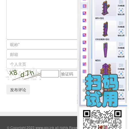
© Copyright 2023 www.gjg.ink all rights Reserved QQ群:2308380
鄂ICP备