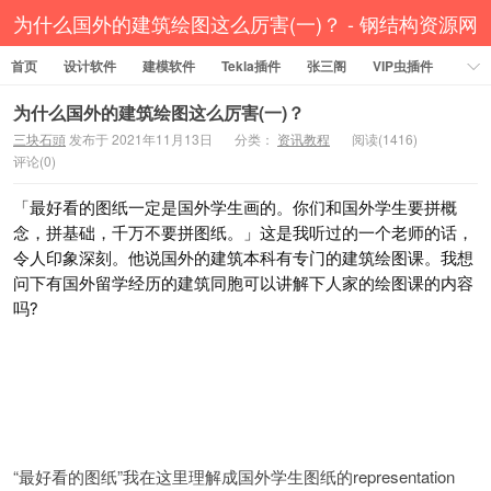
为什么国外的建筑绘图这么厉害(一)？ - 钢结构资源网
首页
设计软件
Tekla插件 CAD工具 犀牛GH汉化 套料
建模软件
Tekla插件
张三阁
VIP虫插件
CAD插件
定尺提料
贱人工具箱
工程辅助
办公必备
为什么国外的建筑绘图这么厉害(一)？
三块石頭
发布于 2021年11月13日
分类：
资讯教程
阅读(1416)
资讯教程
工程模型
关于网站
评论(0)
「最好看的图纸一定是国外学生画的。你们和国外学生要拼概
念，拼基础，千万不要拼图纸。」这是我听过的一个老师的话，
令人印象深刻。他说国外的建筑本科有专门的建筑绘图课。我想
问下有国外留学经历的建筑同胞可以讲解下人家的绘图课的内容
吗?
“最好看的图纸”我在这里理解成国外学生图纸的representation