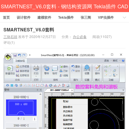
SMARTNEST_V6.0套料 - 钢结构资源网 Tekla插件 CAD
首页
设计软件
建模软件
工具 犀牛GH汉化 套料
Tekla插件
张三阁
VIP虫插件
CAD插件
定尺提料
贱人工具箱
工程辅助
办公必备
SMARTNEST_V6.0套料
三块石頭
发布于 2020年12月27日
分类：
办公必备
阅读(11027)
资讯教程
工程模型
关于网站
评论(1)