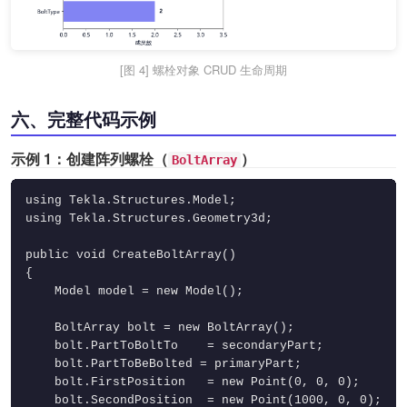
[图 4] 螺栓对象 CRUD 生命周期
六、完整代码示例
示例 1：创建阵列螺栓（
）
BoltArray
using Tekla.Structures.Model;

using Tekla.Structures.Geometry3d;

public void CreateBoltArray()

{

    Model model = new Model();

    BoltArray bolt = new BoltArray();

    bolt.PartToBoltTo    = secondaryPart;

    bolt.PartToBeBolted = primaryPart;

    bolt.FirstPosition   = new Point(0, 0, 0);

    bolt.SecondPosition  = new Point(1000, 0, 0);
