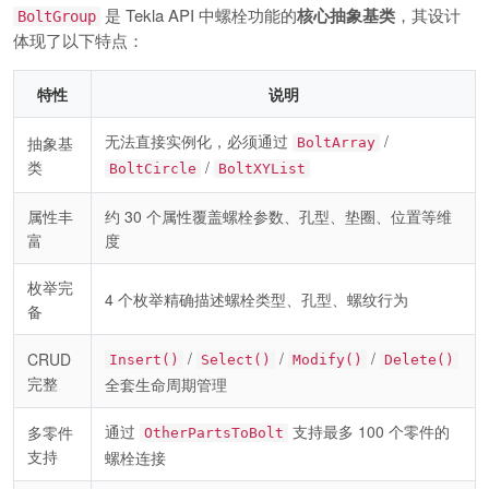
是 Tekla API 中螺栓功能的
核心抽象基类
，其设计
BoltGroup
体现了以下特点：
特性
说明
无法直接实例化，必须通过
/
抽象基
BoltArray
类
/
BoltCircle
BoltXYList
属性丰
约 30 个属性覆盖螺栓参数、孔型、垫圈、位置等维
富
度
枚举完
4 个枚举精确描述螺栓类型、孔型、螺纹行为
备
/
/
/
CRUD
Insert()
Select()
Modify()
Delete()
完整
全套生命周期管理
通过
支持最多 100 个零件的
多零件
OtherPartsToBolt
支持
螺栓连接