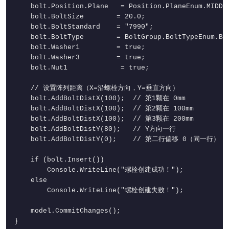
    bolt.Position.Plane   = Position.PlaneEnum.MIDDLE
    bolt.BoltSize        = 20.0;

    bolt.BoltStandard    = "7990";

    bolt.BoltType        = BoltGroup.BoltTypeEnum.BOL
    bolt.Washer1         = true;

    bolt.Washer3         = true;

    bolt.Nut1             = true;

    // 设置阵列距离（X=沿螺栓方向，Y=垂直方向）

    bolt.AddBoltDistX(100);  // 第1颗在 0mm

    bolt.AddBoltDistX(100);  // 第2颗在 100mm

    bolt.AddBoltDistX(100);  // 第3颗在 200mm

    bolt.AddBoltDistY(80);   // Y方向一行

    bolt.AddBoltDistY(0);    // 第二行偏移 0（同一行）

    if (bolt.Insert())

        Console.WriteLine("螺栓创建成功！");

    else

        Console.WriteLine("螺栓创建失败！");

    model.CommitChanges();

}