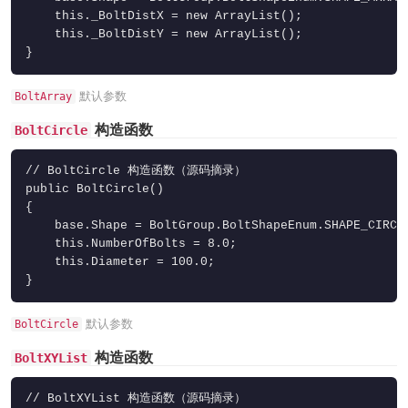
    this._BoltDistX = new ArrayList();

    this._BoltDistY = new ArrayList();

}
默认参数
BoltArray
构造函数
BoltCircle
// BoltCircle 构造函数（源码摘录）

public BoltCircle()

{

    base.Shape = BoltGroup.BoltShapeEnum.SHAPE_CIRCLE
    this.NumberOfBolts = 8.0;

    this.Diameter = 100.0;

}
默认参数
BoltCircle
构造函数
BoltXYList
// BoltXYList 构造函数（源码摘录）
