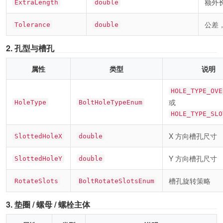
额外
ExtraLength
double
公差，
Tolerance
double
2. 孔型与槽孔
属性
类型
说明
HOLE_TYPE_OVE
或
HoleType
BoltHoleTypeEnum
HOLE_TYPE_SLO
X 方向槽孔尺寸
SlottedHoleX
double
Y 方向槽孔尺寸
SlottedHoleY
double
槽孔旋转策略
RotateSlots
BoltRotateSlotsEnum
3. 垫圈 / 螺母 / 螺栓主体