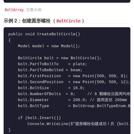
完整示例
BoltArray
示例 2：创建圆形螺栓（
）
BoltCircle
public void CreateBoltCircle()

{

    Model model = new Model();

    BoltCircle bolt = new BoltCircle();

    bolt.PartToBoltTo    = plate;

    bolt.PartToBeBolted = beam;

    bolt.FirstPosition   = new Point(500, 500, 0);

    bolt.SecondPosition  = new Point(500, 500, 12); 
    bolt.BoltSize        = 16.0;

    bolt.NumberOfBolts  = 8;     // 8 颗螺栓沿圆周均布

    bolt.Diameter        = 200.0; // 圆周直径 200mm

    bolt.BoltType        = BoltGroup.BoltTypeEnum.BOL
    if (bolt.Insert())

        Console.WriteLine($"圆形螺栓创建成功！共 {bolt.Bo
}