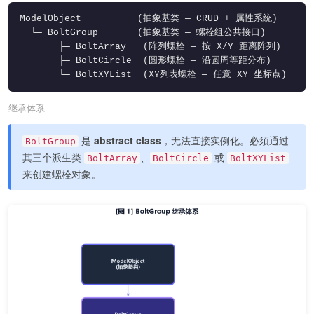
ModelObject          (抽象基类 — CRUD + 属性系统)

  └─ BoltGroup       (抽象基类 — 螺栓组公共接口)

       ├─ BoltArray   (阵列螺栓 — 按 X/Y 距离阵列)

       ├─ BoltCircle  (圆形螺栓 — 沿圆周等距分布)

       └─ BoltXYList  (XY列表螺栓 — 任意 XY 坐标点)
继承体系
是
abstract class
，无法直接实例化。必须通过
BoltGroup
其三个派生类
、
或
BoltArray
BoltCircle
BoltXYList
来创建螺栓对象。