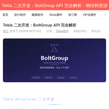
Tekla 二次开发：BoltGroup API 完全解析 - 钢结构资源
首页
设计软件
网 Tekla插件 CAD工具 犀牛GH汉化 套料
建模软件
Tekla插件
张三阁
VIP虫插件
CAD插件
定尺提料
贱人工具箱
工程辅助
办公必备
Tekla 二次开发：BoltGroup API 完全解析
张工
发布于 2026年06月14日
分类：
Tekla插件
阅读(240)
评论(0)
资讯教程
工程模型
关于网站
BoltGroup
Tekla Structures 二次开发