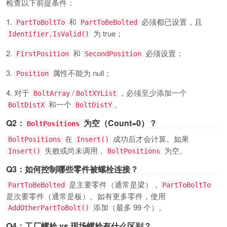
检查以下前提条件：
1.
和
必须都已设置，且
PartToBoltTo
PartToBeBolted
为 true；
Identifier.IsValid()
2.
和
必须设置；
FirstPosition
SecondPosition
3.
属性不能为 null；
Position
4. 对于
/
，必须至少添加一个
BoltArray
BoltXYList
和一个
。
BoltDistX
BoltDistY
Q2：
为空（Count=0）？
BoltPositions
在
成功后才会计算。如果
BoltPositions
Insert()
失败或尚未调用，
为空。
Insert()
BoltPositions
Q3：如何控制哪些零件被螺栓连接？
是主要零件（通常是梁），
PartToBeBolted
PartToBoltTo
是次要零件（通常是板）。如有更多零件，使用
添加（最多 99 个）。
AddOtherPartToBolt()
Q4：工厂螺栓 vs 现场螺栓有什么区别？