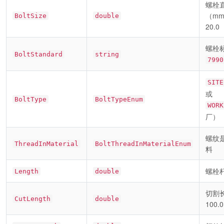
螺栓
（m
BoltSize
double
20.0
螺栓
BoltStandard
string
7990
SITE
或
BoltType
BoltTypeEnum
WORK
厂）
螺纹
ThreadInMaterial
BoltThreadInMaterialEnum
料
螺栓
Length
double
切割
CutLength
double
100.0