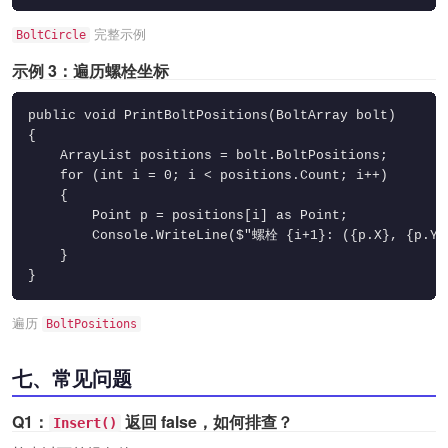
完整示例
BoltCircle
示例 3：遍历螺栓坐标
public void PrintBoltPositions(BoltArray bolt)

{

    ArrayList positions = bolt.BoltPositions;

    for (int i = 0; i < positions.Count; i++)

    {

        Point p = positions[i] as Point;

        Console.WriteLine($"螺栓 {i+1}: ({p.X}, {p.Y},
    }

}
遍历
BoltPositions
七、常见问题
Q1：
返回 false，如何排查？
Insert()