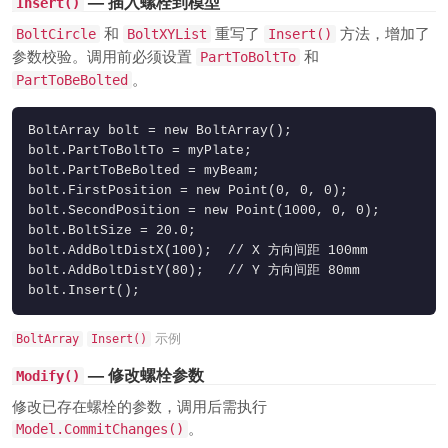
— 插入螺栓到模型
Insert()
和
重写了
方法，增加了
BoltCircle
BoltXYList
Insert()
参数校验。调用前必须设置
和
PartToBoltTo
。
PartToBeBolted
BoltArray bolt = new BoltArray();

bolt.PartToBoltTo = myPlate;

bolt.PartToBeBolted = myBeam;

bolt.FirstPosition = new Point(0, 0, 0);

bolt.SecondPosition = new Point(1000, 0, 0);

bolt.BoltSize = 20.0;

bolt.AddBoltDistX(100);  // X 方向间距 100mm

bolt.AddBoltDistY(80);   // Y 方向间距 80mm

bolt.Insert();
示例
BoltArray
Insert()
— 修改螺栓参数
Modify()
修改已存在螺栓的参数，调用后需执行
。
Model.CommitChanges()