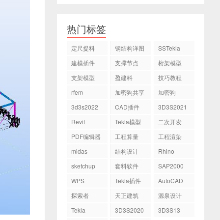
热门标签
定尺提料
钢结构详图
SSTekla
建模插件
支撑节点
桁架模型
支架模型
盈建科
技巧教程
rfem
加密狗共享
加密狗
3d3s2022
CAD插件
3D3S2021
Revit
Tekla模型
二次开发
PDF编辑器
工程算量
工程渲染
midas
结构设计
Rhino
sketchup
套料软件
SAP2000
WPS
Tekla插件
AutoCAD
探索者
天正建筑
源泉设计
Tekla
3D3S2020
3D3S13