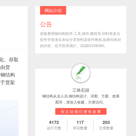
网站介绍
公告
收集整理钢结构软件,工具,插件,教程等,同时有多位
软件开发者在本站分享资料及软件教程,如果你有好
的内容，也可联系我们，QQ群2308380。
化、存取
体由货
是钢结构
行于货架
三块石頭
钢结构从业人员,钢结构设计、详图、方案、效果
图等，请加入收藏，方便访问。
你 主 动 我 们 便 有 故 事
4172
117
203
运行天数
评论数量
文章数量