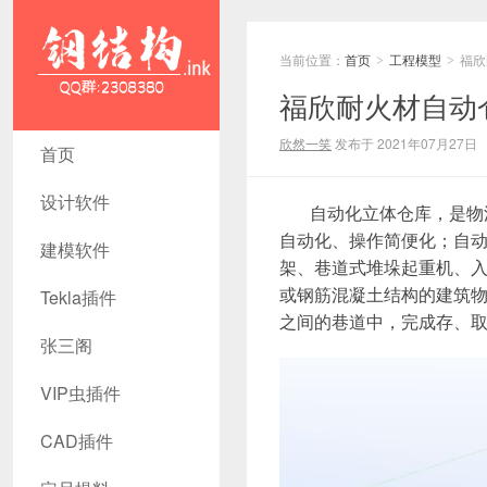
当前位置：
首页
工程模型
福欣
>
>
福欣耐火材自动
福欣耐火材
欣然一笑
发布于 2021年07月27日
首页
自动仓库模
设计软件
自动化立体仓库，是物流
型 - 钢结构
自动化、操作简便化；自
建模软件
资源网
架、巷道式堆垛起重机、
或钢筋混凝土结构的建筑
Tekla插件
Tekla插件
之间的巷道中，完成存、
张三阁
CAD工具
犀牛GH汉
VIP虫插件
化 套料
CAD插件