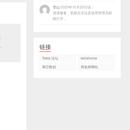
空山
2025年10月20日说：
请请修复，更新后无论是使用管理员权
限打开...
链接
Tekla 论坛
teklahome
果芯数创
周老师网站