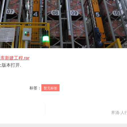
新建工程.rar
以上版本打开.
标签：
暂无标签
界涌-人