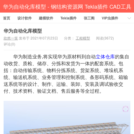
华为自动化库模型 - 钢结构资源网 Tekla插件 CAD工具
首页
设计软件
建模软件
犀牛GH汉化 套料
Tekla插件
张三阁
VIP虫插件
CAD插件
定尺提料
贱人工具箱
工程辅助
办公必备
华为自动化库模型
欣然一笑
发布于 2021年07月23日
分类：
工程模型
阅读(3672)
资讯教程
工程模型
关于网站
评论(0)
华为制造业务,将实现华为原材料到自动
立体仓库
的集自
动收货、质检、储存、分拣和发货为一体的配套系统。包
括：自动传输系统、物料分拣系统、货架系统、堆垛机系
统、输送机系统、业务管理和控制系统、条形码系统、箱输
送系统等的设计、制作、运输、装卸、安装及调试验收交
付、技术资料、验证文档、售后服务等全过程。