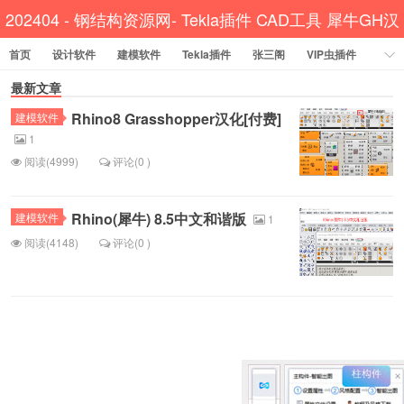
202404 - 钢结构资源网- Tekla插件 CAD工具 犀牛GH汉
首页
设计软件
建模软件
Tekla插件
化
张三阁
VIP虫插件
CAD插件
最新文章
定尺提料
贱人工具箱
工程辅助
办公必备
Rhino8 Grasshopper汉化[付费]
建模软件
资讯教程
工程模型
关于网站
1
阅读(4999)
评论(0 )
Rhino(犀牛) 8.5中文和谐版
建模软件
1
阅读(4148)
评论(0 )