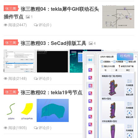
张三教程04：tekla犀牛GH联动石头
张三阁
插件节点
1
阅读(2447)
评论(0 )
张三教程03：SeCad排版工具
张三阁
4
阅读(2148)
评论(0 )
张三教程02：tekla19号节点用法之二
张三阁
2
阅读(1905)
评论(0 )