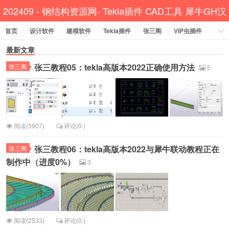
202409 - 钢结构资源网- Tekla插件 CAD工具 犀牛GH汉
首页
设计软件
建模软件
Tekla插件
化
张三阁
VIP虫插件
CAD插件
最新文章
定尺提料
贱人工具箱
工程辅助
办公必备
张三教程05：tekla高版本2022正确使用方法
张三阁
资讯教程
工程模型
关于网站
5
阅读(5907)
评论(0 )
张三教程06：tekla高版本2022与犀牛联动教程正在
张三阁
制作中（进度0%）
3
阅读(2533)
评论(0 )