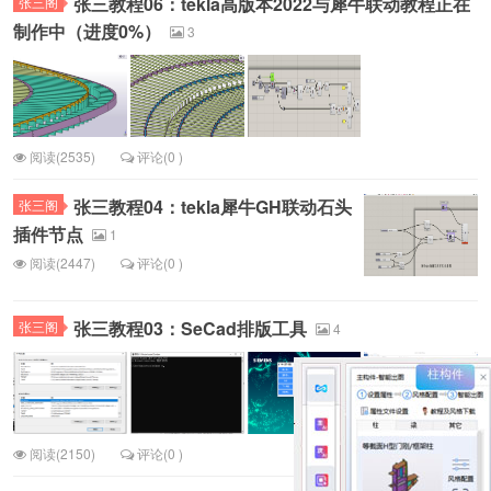
张三教程06：tekla高版本2022与犀牛联动教程正在
张三阁
制作中（进度0%）
3
阅读(2535)
评论(0 )
张三教程04：tekla犀牛GH联动石头
张三阁
插件节点
1
阅读(2447)
评论(0 )
张三教程03：SeCad排版工具
张三阁
4
阅读(2150)
评论(0 )