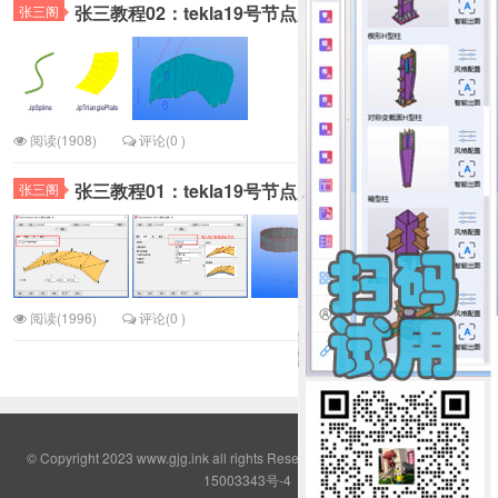
张三教程02：tekla19号节点用法之二
张三阁
2
阅读(1908)
评论(0 )
张三教程01：tekla19号节点用法之一
张三阁
3
阅读(1996)
评论(0 )
© Copyright 2023 www.gjg.ink all rights Reserved QQ群:2308380
鄂ICP备
15003343号-4