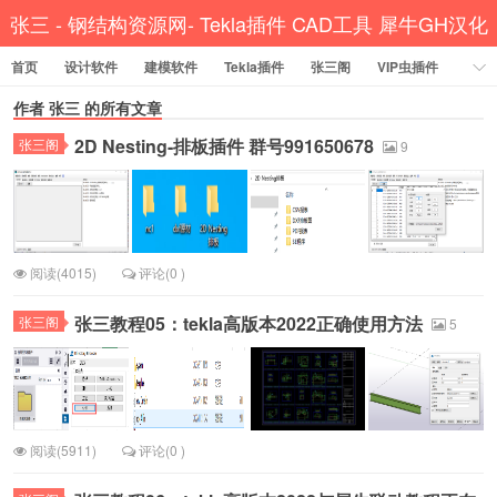
张三 - 钢结构资源网- Tekla插件 CAD工具 犀牛GH汉化
首页
设计软件
建模软件
Tekla插件
张三阁
VIP虫插件
CAD插件
作者
张三
的所有文章
定尺提料
贱人工具箱
工程辅助
办公必备
2D Nesting-排板插件 群号991650678
张三阁
资讯教程
工程模型
关于网站
9
阅读(4015)
评论(0 )
张三教程05：tekla高版本2022正确使用方法
张三阁
5
阅读(5911)
评论(0 )