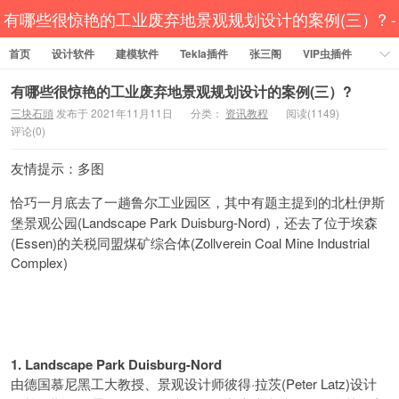
有哪些很惊艳的工业废弃地景观规划设计的案例(三）? -
首页
钢结构资源网 Tekla插件 CAD工具 犀牛GH汉化 套料
设计软件
建模软件
Tekla插件
张三阁
VIP虫插件
CAD插件
定尺提料
贱人工具箱
工程辅助
办公必备
有哪些很惊艳的工业废弃地景观规划设计的案例(三）?
三块石頭
发布于 2021年11月11日
分类：
资讯教程
阅读(1149)
资讯教程
工程模型
关于网站
评论(0)
友情提示：多图
恰巧一月底去了一趟鲁尔工业园区，其中有题主提到的北杜伊斯
(Landscape Park Duisburg-Nord)，还去了位于埃森
堡景观公园
(Essen)的关税同盟煤矿综合体(Zollverein Coal Mine Industrial
Complex)
1. Landscape Park Duisburg-Nord
·拉茨(Peter Latz)设计
由德国慕尼黑工大教授、景观设计师彼得