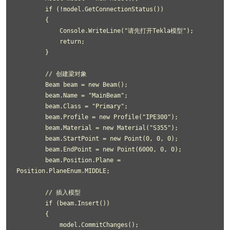
        if (!model.GetConnectionStatus())

        {

            Console.WriteLine("请先打开Tekla模型");

            return;

        }

        // 创建梁对象

        Beam beam = new Beam();

        beam.Name = "MainBeam";

        beam.Class = "Primary";

        beam.Profile = new Profile("IPE300");

        beam.Material = new Material("S355");

        beam.StartPoint = new Point(0, 0, 0);

        beam.EndPoint = new Point(6000, 0, 0);

        beam.Position.Plane = 
Position.PlaneEnum.MIDDLE;

        // 插入模型

        if (beam.Insert())

        {

            model.CommitChanges();
