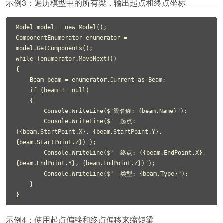
示例3：遍历模型中的所有梁，输出起点和终点坐标
Model model = new Model();

ComponentEnumerator enumerator = 
model.GetComponents();

while (enumerator.MoveNext())

{

    Beam beam = enumerator.Current as Beam;

    if (beam != null)

    {

        Console.WriteLine($"梁名称: {beam.Name}");

        Console.WriteLine($"  起点: 
({beam.StartPoint.X}, {beam.StartPoint.Y}, 
{beam.StartPoint.Z})");

        Console.WriteLine($"  终点: ({beam.EndPoint.X}, 
{beam.EndPoint.Y}, {beam.EndPoint.Z})");

        Console.WriteLine($"  类型: {beam.Type}");

    }

}
示例4：使用起点偏移和终点偏移来缩短梁