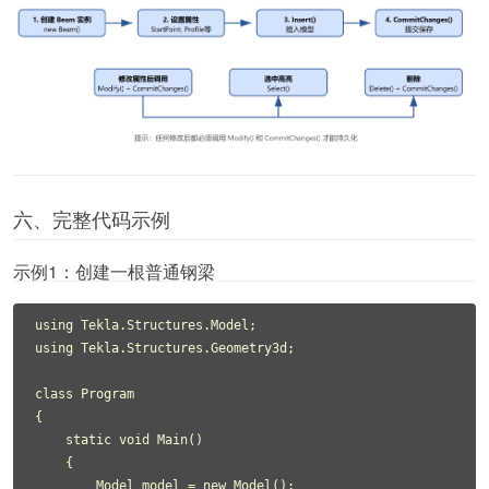
六、完整代码示例
示例1：创建一根普通钢梁
using Tekla.Structures.Model;

using Tekla.Structures.Geometry3d;

class Program

{

    static void Main()

    {

        Model model = new Model();
