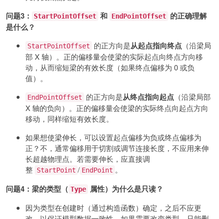
问题3：
和
的正确理解
StartPointOffset
EndPointOffset
是什么？
的正方向是
从起点指向终点
（沿梁局
StartPointOffset
部 X 轴）。正的偏移量会使梁的实际起点向终点方向移
动，从而缩短梁的有效长度（如果终点偏移为 0 或负
值）。
的正方向是
从终点指向起点
（沿梁局部
EndPointOffset
X 轴的负向）。正的偏移量会使梁的实际终点向起点方向
移动，同样缩短有效长度。
如果想使梁伸长，可以设置起点偏移为负或终点偏移为
正？不，通常偏移用于切割或调节连接长度，不应用来伸
长超越物理点。若需要伸长，应直接调
整
/
。
StartPoint
EndPoint
问题4：梁的类型（
属性）为什么是只读？
Type
因为类型在创建时（通过构造函数）确定，之后不应更
改，以保证模型数据一致性。如果需要改变类型，只能删