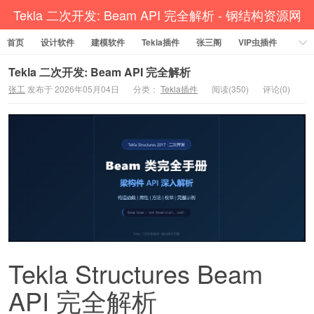
Tekla 二次开发: Beam API 完全解析 - 钢结构资源网
首页
设计软件
Tekla插件 CAD工具 犀牛GH汉化 套料
建模软件
Tekla插件
张三阁
VIP虫插件
CAD插件
定尺提料
贱人工具箱
工程辅助
办公必备
Tekla 二次开发: Beam API 完全解析
张工
发布于 2026年05月04日
分类：
Tekla插件
阅读(350)
评论(0)
资讯教程
工程模型
关于网站
Tekla Structures Beam
API 完全解析