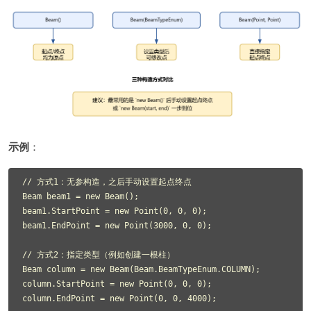
示例
：
// 方式1：无参构造，之后手动设置起点终点

Beam beam1 = new Beam();

beam1.StartPoint = new Point(0, 0, 0);

beam1.EndPoint = new Point(3000, 0, 0);

// 方式2：指定类型（例如创建一根柱）

Beam column = new Beam(Beam.BeamTypeEnum.COLUMN);

column.StartPoint = new Point(0, 0, 0);

column.EndPoint = new Point(0, 0, 4000);
