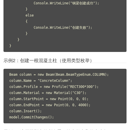
            Console.WriteLine("钢梁创建成功");

        }

        else

        {

            Console.WriteLine("创建失败");

        }

    }

}
示例2：创建一根混凝土柱（使用类型枚举）
Beam column = new Beam(Beam.BeamTypeEnum.COLUMN);

column.Name = "ConcreteColumn";

column.Profile = new Profile("RECT300*300");

column.Material = new Material("C30");

column.StartPoint = new Point(0, 0, 0);

column.EndPoint = new Point(0, 0, 4000);

column.Insert();

model.CommitChanges();