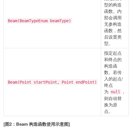
型的构造
函数。内
部会调用
Beam(BeamTypeEnum beamType)
无参构造
函数，然
后设置类
型。
指定起点
和终点的
构造函
数。若传
入的起点/
Beam(Point startPoint, Point endPoint)
终点
为
，
null
则自动替
换为原
点。
[图2：Beam 构造函数使用示意图]