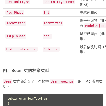
CastUnitType
CastUnitTypeEnum
现浇）
浇筑体相位
PourPhase
int
唯一标识符（继
Identifier
Identifier
自
ModelObject
是否已同步（继
IsUpToDate
bool
承）
最后修改时间（
ModificationTime
DateTime
承）
四、Beam 类的枚举类型
类内部定义了一个枚举
，用于区分梁的类
Beam
BeamTypeEnum
型：
public enum BeamTypeEnum

{
