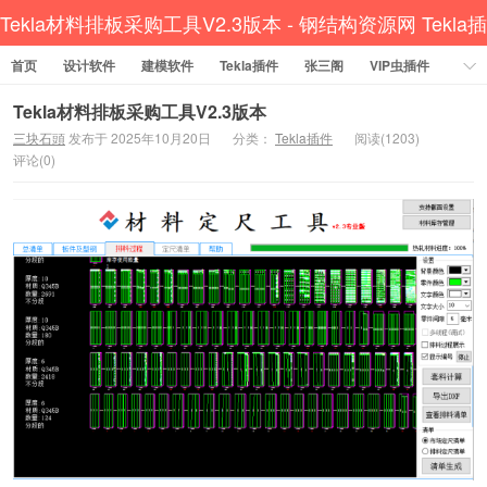
Tekla材料排板采购工具V2.3版本 - 钢结构资源网 Tekla插
首页
设计软件
件 CAD工具 犀牛GH汉化 套料
建模软件
Tekla插件
张三阁
VIP虫插件
CAD插件
定尺提料
贱人工具箱
工程辅助
办公必备
Tekla材料排板采购工具V2.3版本
三块石頭
发布于 2025年10月20日
分类：
Tekla插件
阅读(1203)
资讯教程
工程模型
关于网站
评论(0)