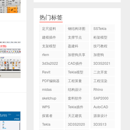
热门标签
定尺提料
钢结构详图
SSTekla
建模插件
支撑节点
桁架模型
支架模型
盈建科
技巧教程
rfem
加密狗共享
加密狗
3d3s2022
CAD插件
3D3S2021
Revit
Tekla模型
二次开发
PDF编辑器
工程算量
工程渲染
midas
结构设计
Rhino
sketchup
套料软件
SAP2000
WPS
Tekla插件
AutoCAD
探索者
天正建筑
源泉设计
Tekla
3D3S2020
3D3S13