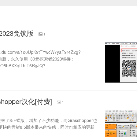
2023免锁版
1
du.com/s/1o0UpK9tTYwcW7yaF9r4Z2g?
不限电脑，永久使用 39元探索者2023链接：
dNO8bBXXqI1htT6RgJQ?...
sshopper汉化[付费]
1
o迎来了8正式版，增加了不少功能，而Grasshopper也
更快的尝鲜8.5版本带来的快感，同时也相应的更新