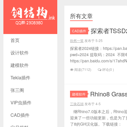
所有文章
探索者TSSD
CAD插件
钢结构资源
首页
欣然一笑
发布于 5-25
网- Tekla插
探索者2024链接：https://pan.bai
设计软件
pwd=2024 提取码：2024 
件 CAD工
https://pan.baidu.com/s/17ah
建模软件
具 犀牛GH
阅读(7112)
评论(0 )
Tekla插件
汉化
张三阁
Rhino8 Gra
建模软件
VIP虫插件
三块石頭
发布于 4-5
继Rhino7.0版本之后，Rhin
CAD插件
迎来了一些功能更新，也是为了
了8的GH汉化版。下载链接：