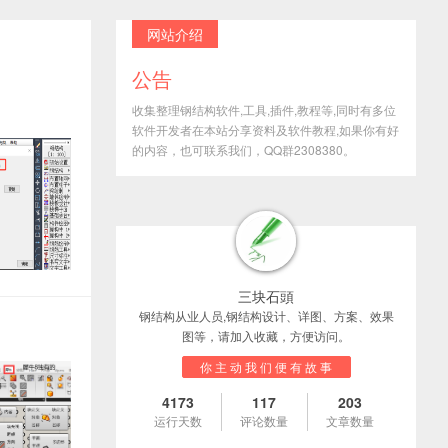
网站介绍
公告
收集整理钢结构软件,工具,插件,教程等,同时有多位
软件开发者在本站分享资料及软件教程,如果你有好
的内容，也可联系我们，QQ群2308380。
三块石頭
钢结构从业人员,钢结构设计、详图、方案、效果
图等，请加入收藏，方便访问。
你 主 动 我 们 便 有 故 事
4173
117
203
运行天数
评论数量
文章数量