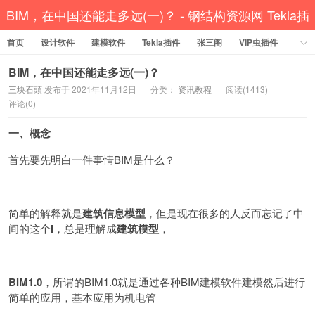
BIM，在中国还能走多远(一)？ - 钢结构资源网 Tekla插
首页
设计软件
件 CAD工具 犀牛GH汉化 套料
建模软件
Tekla插件
张三阁
VIP虫插件
CAD插件
定尺提料
贱人工具箱
工程辅助
办公必备
BIM，在中国还能走多远(一)？
三块石頭
发布于 2021年11月12日
分类：
资讯教程
阅读(1413)
资讯教程
工程模型
关于网站
评论(0)
一、概念
首先要先明白一件事情BIM是什么？
简单的解释就是
建筑信息模型
，但是现在很多的人反而忘记了中
间的这个
I
，总是理解成
建筑模型
，
BIM1.0
，所谓的BIM1.0就是通过各种BIM建模软件建模然后进行
简单的应用，基本应用为机电管