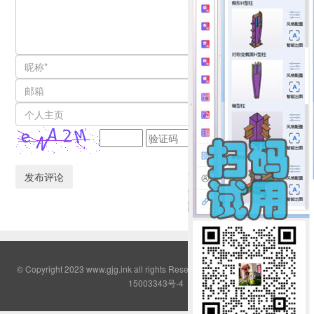
© Copyright 2023 www.gjg.ink all rights Reserved QQ群:2308380
鄂ICP备
15003343号-4