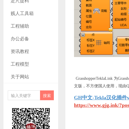
定尺提料
贱人工具箱
工程辅助
办公必备
资讯教程
工程模型
关于网站
GrasshopperTeklaLink 为
Gra
文版，不方便国人使用，现由QQ群
GH中文-Tekla汉化插件v2
https://www.gjg.ink/?po