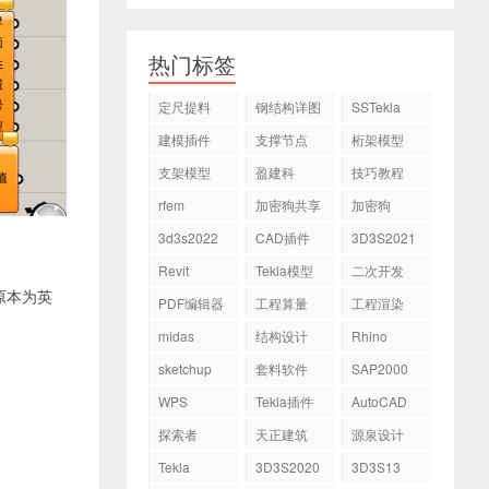
热门标签
定尺提料
钢结构详图
SSTekla
建模插件
支撑节点
桁架模型
支架模型
盈建科
技巧教程
rfem
加密狗共享
加密狗
3d3s2022
CAD插件
3D3S2021
Revit
Tekla模型
二次开发
原本为英
PDF编辑器
工程算量
工程渲染
midas
结构设计
Rhino
sketchup
套料软件
SAP2000
WPS
Tekla插件
AutoCAD
探索者
天正建筑
源泉设计
Tekla
3D3S2020
3D3S13