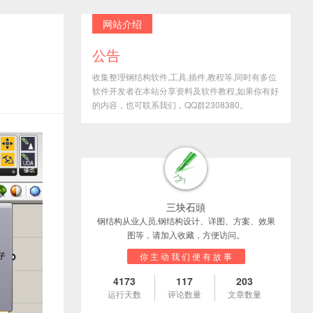
网站介绍
公告
收集整理钢结构软件,工具,插件,教程等,同时有多位
软件开发者在本站分享资料及软件教程,如果你有好
的内容，也可联系我们，QQ群2308380。
三块石頭
钢结构从业人员,钢结构设计、详图、方案、效果
图等，请加入收藏，方便访问。
你 主 动 我 们 便 有 故 事
4173
117
203
运行天数
评论数量
文章数量