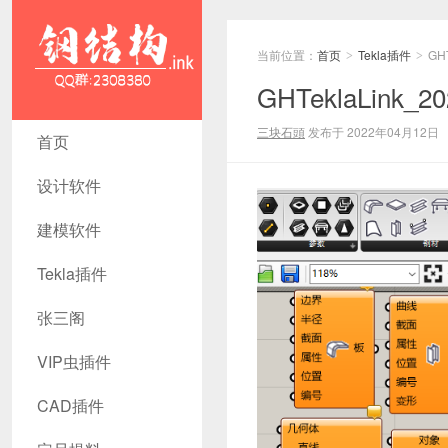
当前位置：
首页
Tekla插件
GH
>
>
GHTeklaLink_2
GHTeklaLink_2020~2022
三块石頭
发布于 2022年04月12日
首页
汉化v1.11 -
设计软件
钢结构资源
建模软件
网 Tekla插
Tekla插件
件 CAD工
张三阁
具 犀牛GH
汉化 套料
VIP虫插件
CAD插件