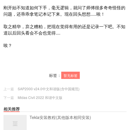
刚开始不知道如何下手，毫无逻辑，就问了师傅很多奇奇怪怪的
问题，还乖乖拿笔记本记下来。现在回头想想.....唉！
取之精华，弃之糟粕，把现在觉得有用的还是记录一下吧。不知
道以后回头看会不会也觉得....
唉？
标签：
暂无标签
上一篇
SAP2000 v24.0中文和谐版(含中国规范)
下一篇
Midas Civil 2022 和谐中文版
相关推荐
Tekla安装教程(其他版本相同安装)