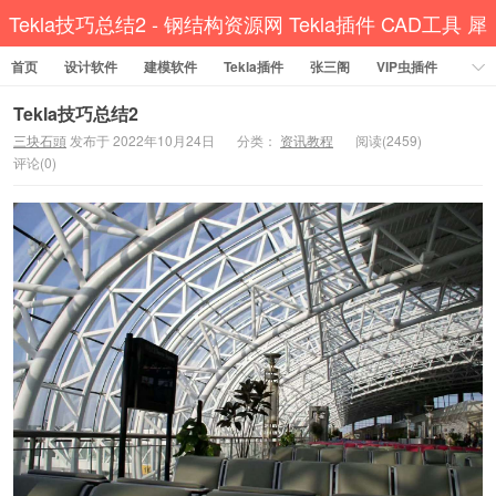
Tekla技巧总结2 - 钢结构资源网 Tekla插件 CAD工具 犀
首页
设计软件
建模软件
牛GH汉化 套料
Tekla插件
张三阁
VIP虫插件
CAD插件
定尺提料
贱人工具箱
工程辅助
办公必备
Tekla技巧总结2
三块石頭
发布于 2022年10月24日
分类：
资讯教程
阅读(2459)
资讯教程
工程模型
关于网站
评论(0)