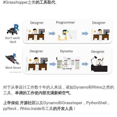
#Grasshopper
之类
的工具取代
。
对于从事设计工作数十年的人来说，诸如
Dynamo
和
Rhino
之类的
工具。
单调的工作使内部充满新鲜空气
。
上帝保佑
开源社区
以及
Dynamo
和
Grasshoper
，
PythonShell
，
pyRevit
，
Rhino.Inside
等工具
的开发人员
！