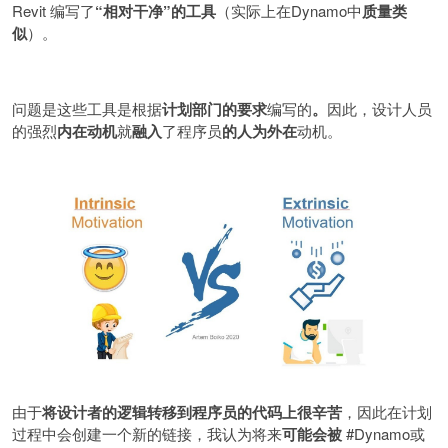
Revit
编写了
“
相对干净
”
的工具
（实际上在
Dynamo
中
质量类
似
）。
问题是这些工具是根据
计划部门的要求
编写的
。
因此，设计人员
的强烈
内在动机
就
融入
了程序员
的人为外在
动机。
由于
将设计者的逻辑转移到程序员的代码上很辛苦
，因此在计划
过程中会创建一个新的链接，我认为将来
可能会被
#Dynamo
或