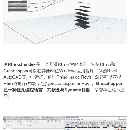
＃
Rhino.Inside-
是一个开源
Rhino WIP
项目，它使
Rhino
和
Grasshopper
可以在其他
64
位
Windows
应用程序（例如
Revit
，
AutoCAD
等）中运行。通过
Rhino Inside Revit
，您还可以获得
Rhino
的所有功能，包括
Grasshopper for Revit
。
Grasshopper
是一种视觉编程语言，其概念与
Dynamo
相似
（尽管存在根本差
异）。