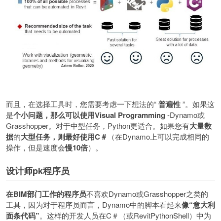
而且，在选择工具时，您需要考虑一下想法的
“
普遍性
”
。如果这
是
个小问题，那么可以使用
Visual Programming
-Dynamo
或
Grasshopper
。对于中型任务，
Python
更适合。如果您有
大量数
据
的
大型任务，则最好使用
C
＃
（在
Dynamo
上可以完成相同的
操作，但是速度会
慢
10
倍
）。
设计师
pk程序员
在
BIM
部门工作的程序员
不喜欢
Dynamo
或
Grasshopper
之类的
工具，因为对于程序员而言，
Dynamo
中的脚本看起来
像
“
意大利
面条代码
”
。这样的开发人员在
C
＃（或
RevitPythonShell
）中为