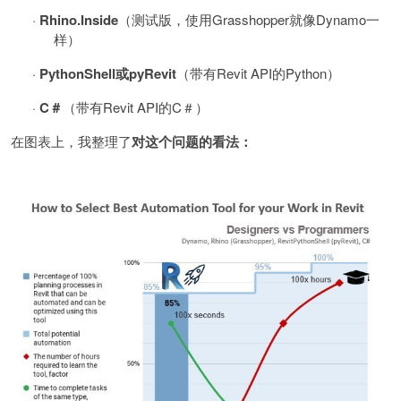
·
Rhino.Inside
（测试版，使用
Grasshopper
就像
Dynamo
一
样）
·
PythonShell
或
pyRevit
（带有
Revit API
的
Python
）
·
C
＃
（带有
Revit API
的
C
＃）
在图表上，我整理了
对这个问题的看法：