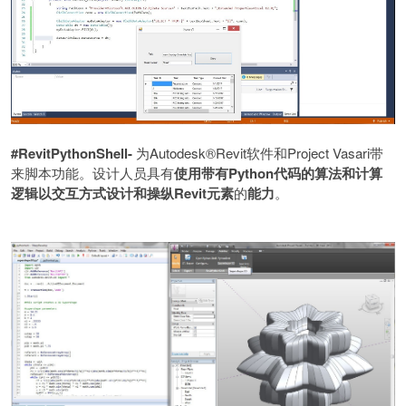
#RevitPythonShell-
为
Autodesk®Revit
软件和
Project Vasari
带
来脚本功能。设计人员具有
使用带有
Python
代码的算法和计算
逻辑以交互方式设计和操纵
Revit
元素
的
能力
。